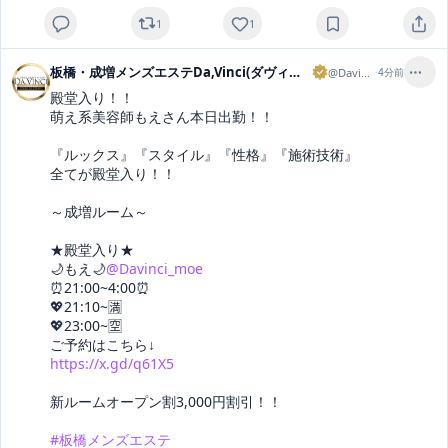
1
1
板橋・成増メンズエステDa,Vinci(ダヴィンチ)
@
Davinci
·
4分前
殿堂入り！！

萌え系美容師もえさん本日出勤！！

『ルックス』『スタイル』『性格』『施術技術』

全てが殿堂入り！！

～成増ルーム～

★殿堂入り★

🌙もえ🌙
@Davinci_moe
⏰21:00~4:00⏰

💖21:10~🈵

💖23:00~🈳

https://x.gd/q61X5
新ルームオープン割3,000円割引！！

#板橋メンズエステ