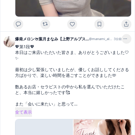
爆発メロン🍈葉月まなみ【上野アルプス】
@
manami_alps
·
3分前
💖第1段💖

本日はご来店いただいた皆さま、ありがとうございました🤍
✨

最初は少し緊張していましたが、優しくお話ししてくださる
方ばかりで、楽しい時間を過ごすことができました🫶

数あるお店・セラピストの中から私を選んでいただけたこ
と、本当に嬉しかったです🥰

また「会いに来たい」と思って
… 
全て表示