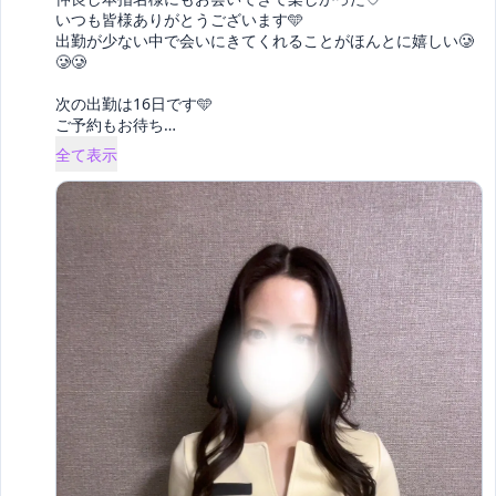
いつも皆様ありがとうございます🩵

出勤が少ない中で会いにきてくれることがほんとに嬉しい🥲
🥲🥲

次の出勤は16日です🩵

ご予約もお待ち
… 
全て表示