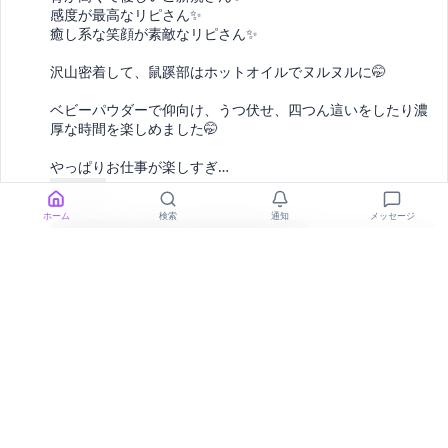
感度が最高なリピさん✨

癒し系な笑顔が素敵なリピさん✨

沢山密着して、鼠蹊部はホットオイルでヌルヌルに🤭

ベビーパウダーで仰向け、うつ伏せ、四つん這いをしたり濃
厚な時間を楽しめました🤭

やっぱりお仕事が楽しすぎ
… 
全て表示
ホーム
検索
通知
メッセージ