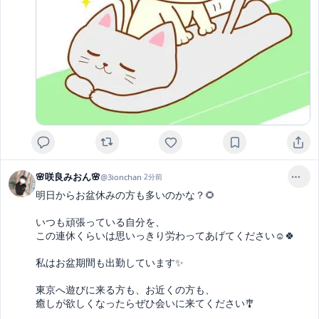
🌸咲良みおん🌸
@
3ionchan
·
2分前
明日からお盆休みの方も多いのかな？🌻

いつも頑張っている自分を、

この連休くらいは思いっきり労わってあげてください☺️🍀

私はお盆期間も出勤しています✨

東京へ遊びに来る方も、お近くの方も、

癒しが欲しくなったらぜひ会いに来てください🎐
