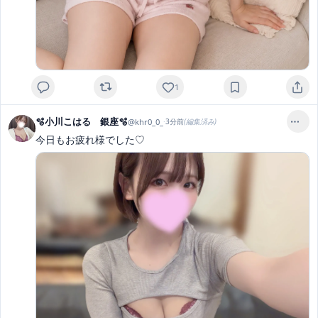
1
🫧小川こはる 銀座🫧
@
khr0_0_
·
3分前
(編集済み)
今日もお疲れ様でした♡