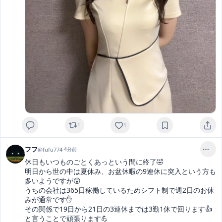
1
1
フフ
@
fufu774
·
4分前
休日もいつものごとくあっという間に終了🤣

明日から世の中は夏休み、お盆休暇の9連休に突入という方も
多いようですが😮

うちの会社は365日稼働しているためシフト制で週2日のお休
みが通常です✋

その関係で19日から21日の3連休までは3勤1休で回ります👍

と言うことで頑張ります💪
