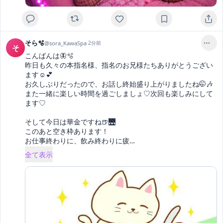
そら🫧
@
sora_KawaSpa
·
2分前
そ
こんばんは🦋🫧

昨日も久々の本指名様、指名のお兄様たちありがとうござい
ます☺️💕

お久しぶりだったので、お話し終始盛り上がりましたね🤭🎶

また一緒に楽しい時間を過ごしましょ♡次回も楽しみにして
ます♡

そして今日は華金ですね🍺🌉

このあと空き枠あります！

お仕事終わりに、飲み終わりに疲
… 
全て表示