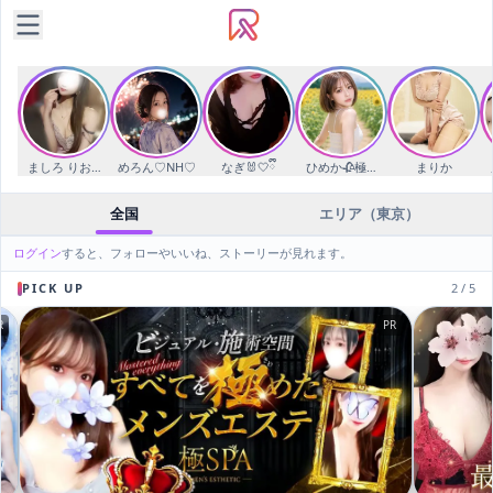
ましろ りお🐰🍑（🐙🗼）
めろん♡NH♡
なぎ🐰🤍ྀི
ひめか🥀極液使いの天使🌈
まりか
全国
エリア（東京）
ログイン
すると、フォローやいいね、ストーリーが見れます。
PICK UP
2
/
5
R
PR