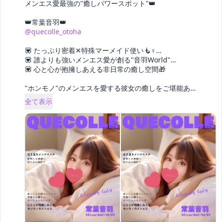
メンエス愛最強の"癒しパワースポット"👑

@quecolle_otoha
💟 たっぷり密着✕特殊マーメイド使い🧜♀️…

💟 誰よりも強いメンエス愛が創る"音羽World"…

💟 心と心が抱擁しあえる非日常の癒し空間🎁

"ホンモノ"のメンエスを愛する彼女の癒しをご堪能あ
… 
全て表示