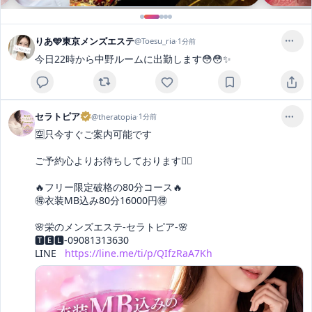
りあ🩵東京メンズエステ
@
Toesu_ria
·
1分前
今日22時から中野ルームに出勤します😳😳✨
セラトピア
@
theratopia
·
1分前
🈳只今すぐご案内可能です

ご予約心よりお待ちしております🙇‍♂️

🔥フリー限定破格の80分コース🔥

🉐衣装MB込み80分16000円🉐

🌸栄のメンズエステ-セラトピア-🌸

🆃🅴🅻-09081313630

LINE   
https://line.me/ti/p/QIfzRaA7Kh