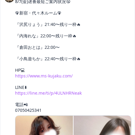
8/7(金)遅番最短ご案内状況🤤

🦚新宿・代々木ルーム🦚

『沢尻りょう』21:40〜残り一枠🔥

『内海れな』22:00〜残り一枠🔥

『倉田おとは』22:00〜

『小鳥遊ちか』22:40〜残り一枠🔥

https://www.ms-kujaku.com/
https://line.me/ti/p/4ULNHRNeak
電話📲

07050425341