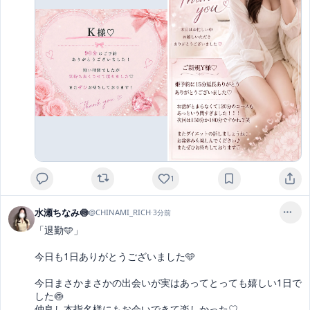
1
水瀬ちなみ🍥
@
CHINAMI_RICH
·
3分前
「退勤🩵」

今日も1日ありがとうございました🩵

今日まさかまさかの出会いが実はあってとっても嬉しい1日で
した🍥

仲良し本指名様にもお会いできて楽しかった♡
