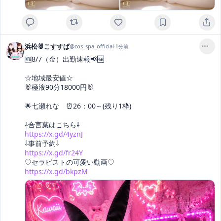
浜松🐰こすすぱ
@
cos_spa_official
·
1分前
🆕8/7（金）出勤速報📢🆕

☆地域最安値☆

🐰極液90分18000円🐰

🌟七瀬れな　⏰26：00～(残り1枠)

https://x.gd/4yznJ
https://x.gd/fr24Y
https://x.gd/bkpzM