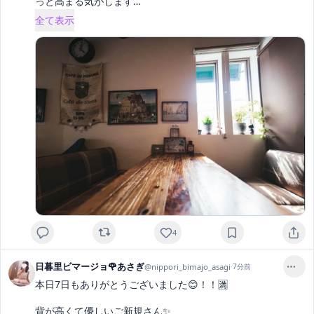
っと高まる気がします
… 
全て表示
4
日暮里ビマージョ🌹あさぎ
@
nippori_bimajo_asagi
·
7分前
本日7日もありがとうございました😊！！🈵

背が高くて優しいご新規さん✨
