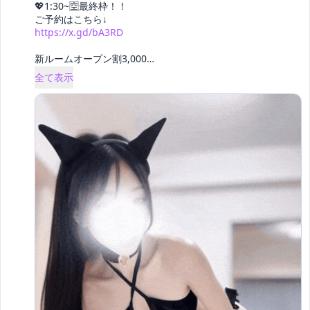
💖1:30~🈳最終枠！！

https://x.gd/bA3RD
新ルームオープン割3,000
… 
全て表示