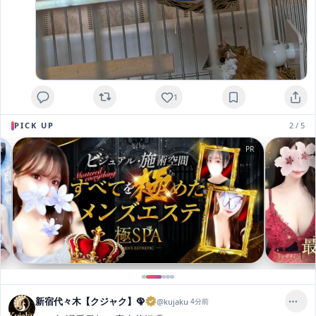
1
PICK UP
2
/
5
R
PR
新宿代々木【クジャク】🦚
@
kujaku
·
4分前