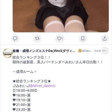
1
板橋・成増メンズエステDa,Vinci(ダヴィンチ)
@
Davinci
·
6分前
総合ランキング３位！！

期待の超新星、美人バーテンダーみれいさん本日出勤！！

～成増ルーム～

★総合ランキング３位★

🌙みれい🌙
@Mirei_davinci
⏰16:00~4:00⏰

💖16:00~🈵

💖19:10~🈵

💖21:00~🈵

💖23:20~🈵
