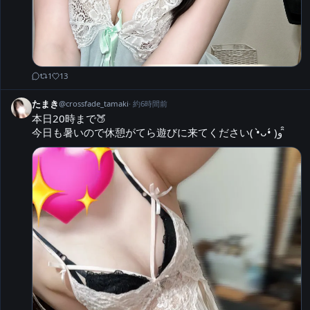
1
13
たまき
@
crossfade_tamaki
·
約6時間前
本日20時まで🍑

今日も暑いので休憩がてら遊びに来てください( •̀ᴗ•́ )و ̑̑