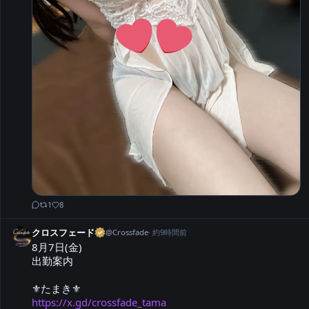
1
8
クロスフェード
@
Crossfade
·
約9時間前
8月7日(金)

出勤案内

https://x.gd/crossfade_tama