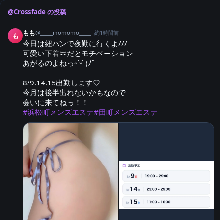
@
Crossfade
の投稿
もも
@
_____momomo_____
·
約1時間前
も
今日は紐パンで夜勤に行くよ///

可愛い下着🩲だとモチベーション

あがるのよねっ˶˙ᵕ˙ )ﾉﾞ 

8/9.14.15出勤します♡

今月は後半出れないかもなので

#浜松町メンズエステ
#田町メンズエステ