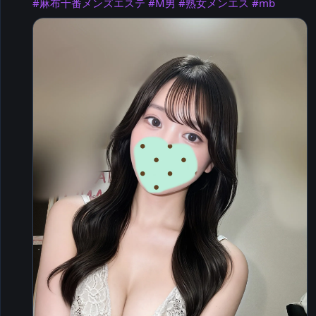
#麻布十番メンズエステ
#M男
#熟女メンエス
#mb