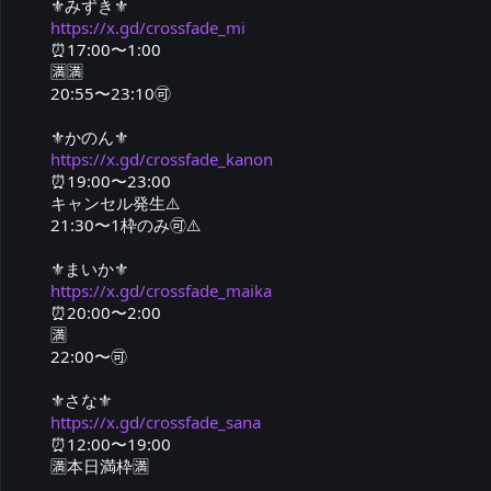
https://x.gd/crossfade_mi
⏰️17:00〜1:00

🈵🈵

20:55〜23:10🉑

https://x.gd/crossfade_kanon
⏰️19:00〜23:00

キャンセル発生⚠️

21:30〜1枠のみ🉑⚠️

https://x.gd/crossfade_maika
⏰️20:00〜2:00

🈵

22:00〜🉑

https://x.gd/crossfade_sana
⏰️12:00〜19:00

🈵本日満枠🈵
