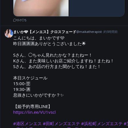
1
5
まいか🩵【メンエス】クロスフェード
@
maikatherapist
·
約5時間前
こんにちは、まいかです🩵

昨日🈵🈵🈵ありがとうございました🌟

Sさん、◯ちゃん見れたかな？またねー！

Kさん、また美味しいお店ご紹介しますね！またね！

Sさん、あの話の行方また聞かしてね！また！

本日スケジュール

15:00-🈳

19:30-🈵

息抜きにいかがですか？✨

https://lin.ee/VU1vscl
#港区メンエス
#田町メンズエステ
#浜松町メンズエステ
#