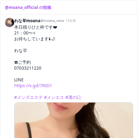
@
moana_official
の投稿
れな🐰moana
@
moana_rena
·
13分前
本日残りひと枠です❤️

21：00〜⭐️

お待ちしています🕯️🌙

れな🐰

☎️ご予約

07033211220

https://x.gd/7RtD1
#メンズエステ
#メンエス
#溝の口