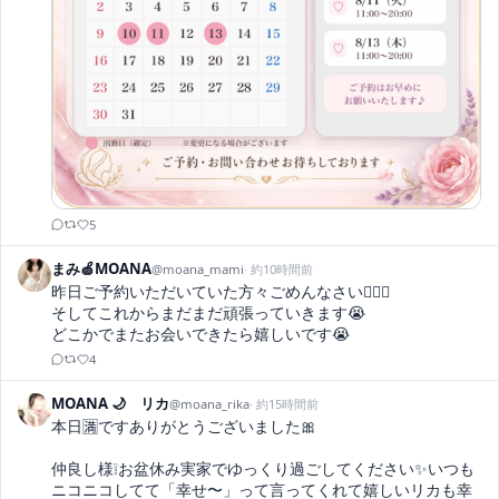
5
まみ🍏MOANA
@
moana_mami
·
約10時間前
昨日ご予約いただいていた方々ごめんなさい🙇🏼‍♂️

そしてこれからまだまだ頑張っていきます😭

どこかでまたお会いできたら嬉しいです😭
4
MOANA 🌙 リカ
@
moana_rika
·
約15時間前
本日🈵ですありがとうございました🎀

仲良し様❕お盆休み実家でゆっくり過ごしてください✨いつも
ニコニコしてて「幸せ〜」って言ってくれて嬉しいリカも幸