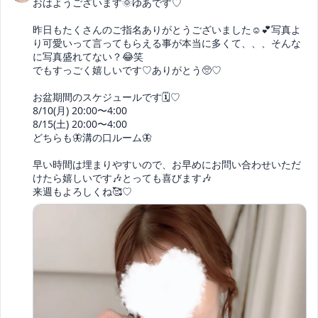
おはようございます🌞ゆあです♡

昨日もたくさんのご指名ありがとうございました☺️💕写真よ
り可愛いって言ってもらえる事が本当に多くて、、、そんな
に写真盛れてない？😂笑

でもすっごく嬉しいです♡ありがとう🥺♡

お盆期間のスケジュールです🗓️♡

8/10(月) 20:00〜4:00

8/15(土) 20:00〜4:00

どちらも🦋溝の口ルーム🦋

早い時間は埋まりやすいので、お早めにお問い合わせいただ
けたら嬉しいです🎶とっても喜びます🎶

来週もよろしくね🥰♡