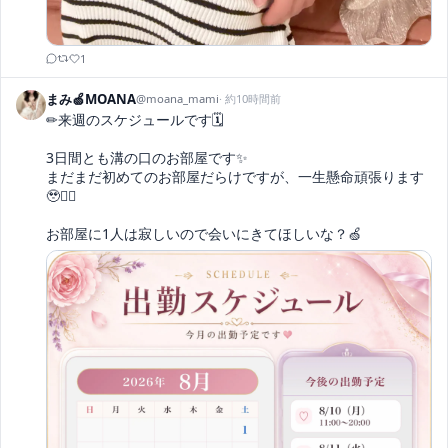
1
まみ🍏MOANA
@
moana_mami
·
約10時間前
✏︎来週のスケジュールです🗓️

3日間とも溝の口のお部屋です✨

まだまだ初めてのお部屋だらけですが、一生懸命頑張ります
🥹✊🏻

お部屋に1人は寂しいので会いにきてほしいな？🍏