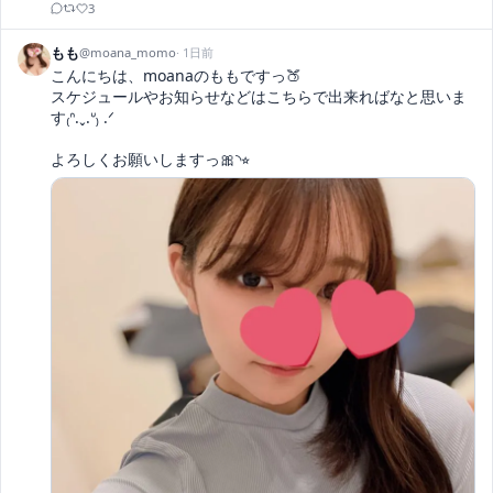
3
もも
@
moana_momo
·
1日前
こんにちは、moanaのももですっ🍑

スケジュールやお知らせなどはこちらで出来ればなと思いま
す₍ᐢ.ˬ.ᐡ₎ .ᐟ

よろしくお願いしますっ🎀◝⭐︎