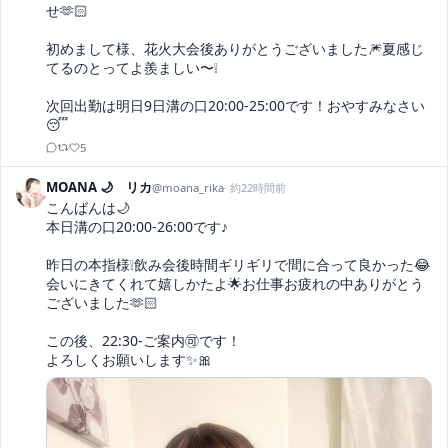
せ🫶🏻

初めまして様、花火大会後ありがとうございました🎆夏感じ
てるのとってよ羨ましい〜❕

次回出勤は明日9日溝の口20:00-25:00です！おやすみなさい
😴
5
MOANA 🌙 リカ
@
moana_rika
·
約22時間前
こんばんは🌙

本日溝の口20:00-26:00です♪

昨日の本指様❕飲み会後時間ギリギリで間に合って良かった😂
会いにきてくれて嬉しかたよ🌟お仕事お疲れの中ありがとう
ございました🫶🏻

この後、22:30-ご案内🉑です！

よろしくお願いします✨🎀