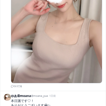
1
8
ゆあ🦋moana
@
moana_yua
·
1日前
本日🈵です♡！

ありがとうございます😭✨
