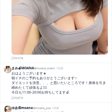
1
4
まみ🍏MOANA
@
moana_mami
·
1日前
おはようございます☀️

朝イチのご予約もありがとうございます✨

ダイエットを決意、、、と思いたいところです！身体を引き
締めたくて頑張るよ✊🏻

今日も11:00-20:00お待ちしてます🍏
2
5
ゆあ🦋moana
@
moana_yua
·
1日前