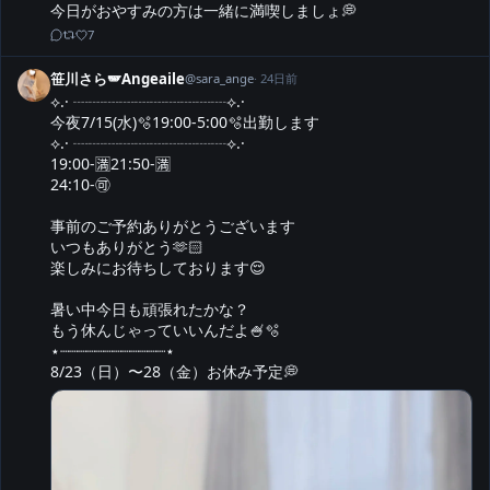
今日がおやすみの方は一緒に満喫しましょ💭
7
笹川さら🪽Angeaile
@
sara_ange
·
24日前
⟡.· ┈┈┈┈┈┈┈┈┈┈⟡.·

今夜7/15(水)🫧19:00-5:00🫧出勤します

⟡.· ┈┈┈┈┈┈┈┈┈┈⟡.·

19:00-🈵21:50-🈵

24:10-🉑

事前のご予約ありがとうございます

いつもありがとう🫶🏻

楽しみにお待ちしております😌

暑い中今日も頑張れたかな？

もう休んじゃっていいんだよ🍧🫧

⋆┈┈┈┈┈┈┈┈┈┈┈┈⋆

8/23（日）〜28（金）お休み予定💭