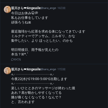
笹川さら🪽Angeaile
@
sara_ange
·
16日前
今日はお休み🤫💭

私もお仕事をしています

頑張ろうね🎀

最近珈琲から紅茶を求める体になってきています

ミルクティーでアッサム、ニルギリ、かな

集中したい、より ほっとしたい、のかも

明日明後日、雨予報が見えたの

本当？ꕤ*.ﾟ
5
笹川さら🪽Angeaile
@
sara_ange
·
17日前
⟡.· ┈┈┈┈┈┈┈┈┈┈⟡.·

今夜22(水)🫧19:00-5:00🫧出勤します

⟡.· ┈┈┈┈┈┈┈┈┈┈⟡.·

楽しいひとときのマッサージが終わった後

あれ？肩が動かしやすくなってる

膝が痛くなくなってる！なんで？

と、言われます
