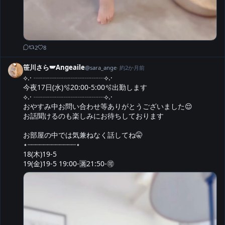
2
8
笹川さら🪽Angeaile
@
sara_ange
·
約2か月前
⟡.· ┈┈┈┈┈┈┈┈┈┈⟡.·

今夜17日(水)🫧20:00-5:00🫧出勤します

⟡.· ┈┈┈┈┈┈┈┈┈┈⟡.·

おやすみ中お問い合わせ等ありがとうございました😌

お話聞けるのも楽しみにお待ちしております

お部屋の中では気兼ねなく話してね🤫

⋆┈┈┈┈┈┈┈┈┈┈┈┈⋆

18(木)19-5

19(金)19-5 19:00-🈵21:50-🉑