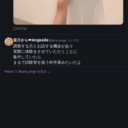
1
8
笹川さら🪽Angeaile
@
sara_ange
·
3か月前
調香する方とお話する機会があり

実際に体験をさせていただくことに

集中していたら

まるで試験管を扱う科学者みたいだよ

と言われました

Relaxi で @
sara_ange
を見る →
ナース服より白衣
1
8
笹川さら🪽Angeaile
@
sara_ange
·
3か月前
リラクシィ: 
@sara_ange
 ※お店公式

X: 
@Saraangeaile
※リラクシィ02を使用されない方のDM/閲覧用

02: 
@sara_angeaile