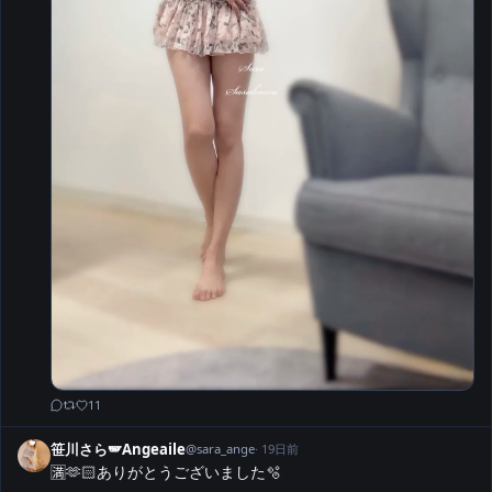
11
笹川さら🪽Angeaile
@
sara_ange
·
19日前
🈵🫶🏻ありがとうございました🫧
