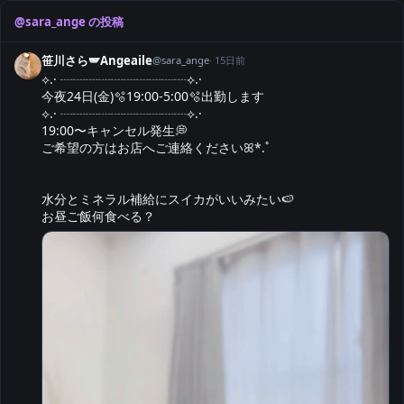
@
sara_ange
の投稿
笹川さら🪽Angeaile
@
sara_ange
·
15日前
⟡.· ┈┈┈┈┈┈┈┈┈┈⟡.·

今夜24日(金)🫧19:00-5:00🫧出勤します

⟡.· ┈┈┈┈┈┈┈┈┈┈⟡.·

19:00〜キャンセル発生💭

ご希望の方はお店へご連絡くださいꕤ*.ﾟ

水分とミネラル補給にスイカがいいみたい🍉

お昼ご飯何食べる？