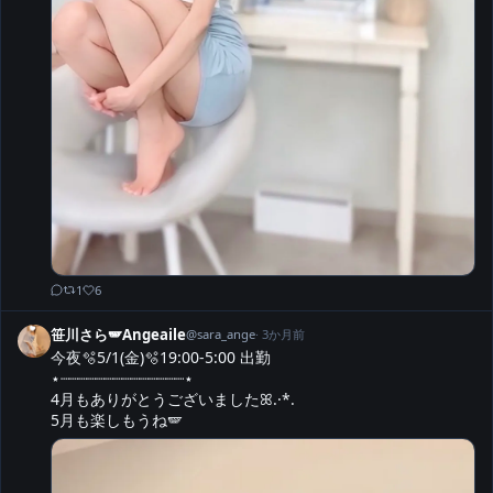
1
6
笹川さら🪽Angeaile
@
sara_ange
·
3か月前
今夜🫧5/1(金)🫧19:00-5:00 出勤

⋆┈┈┈┈┈┈┈┈┈┈┈┈┈┈⋆

4月もありがとうございましたꕤ.·*.

5月も楽しもうね🪽