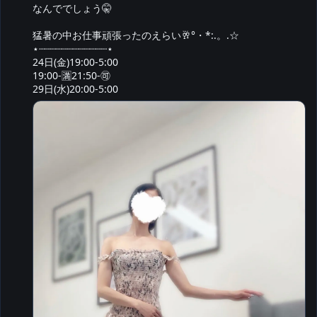
なんででしょう🤫

猛暑の中お仕事頑張ったのえらい🥂°・*:.。.☆

⋆┈┈┈┈┈┈┈┈┈┈┈┈⋆

24日(金)19:00-5:00

19:00-🈵21:50-🉑

29日(水)20:00-5:00