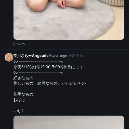
5
笹川さら🪽Angeaile
@
sara_ange
·
約2か月前
⟡.· ┈┈┈┈┈┈┈┈┈┈⟡.·

今夜6/10(水)🫧19:00-5:00🫧出勤します

⟡.· ┈┈┈┈┈┈┈┈┈┈⟡.·

好きなもの

美しいもの、綺麗なもの、かわいいもの

苦手なもの

おばけ

…え？