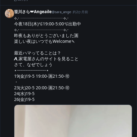
笹川さら🪽Angeaile
@
sara_ange
·
約2か月前
⟡.· ┈┈┈┈┈┈┈┈┈┈⟡.·

今夜18日(木)🫧19:00-5:00🫧出勤中

⟡.· ┈┈┈┈┈┈┈┈┈┈⟡.·

昨夜もありがとうございました🈵

楽しい夜はいつでもWelcome🍡

最近ハマってることは？

𝘼,家電屋さんのサイトを見ること

さて、なぜでしょう

⋆┈┈┈┈┈┈┈┈┈┈┈┈⋆

19(金)19-5 19:00-🈵21:50-🉑

・

23(火)20-5 20:00-🈵21:50-🉑

24(水)19-5

26(金)19-5