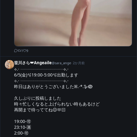
1
9
笹川さら🪽Angeaile
@
sara_ange
·
2か月前
⟡.· ┈┈┈┈┈┈┈┈┈┈⟡.·

6/5(金)🫧19:00-5:00🫧出勤します

⟡.· ┈┈┈┈┈┈┈┈┈┈⟡.·

昨日はありがとうございましたꕤ.·*.🪿🪺

久しぶりに投稿しました

時々忙しくなると上げられない時もあるけど

再開まで待っててね😌🫶🏻

19:00-🉑

23:10-🈵

2:00-🉑