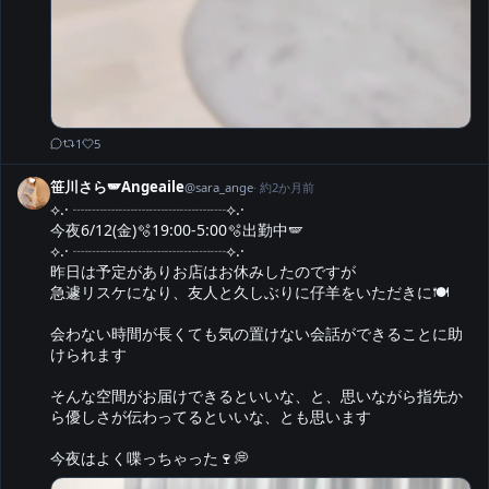
1
5
笹川さら🪽Angeaile
@
sara_ange
·
約2か月前
⟡.· ┈┈┈┈┈┈┈┈┈┈⟡.·

今夜6/12(金)🫧19:00-5:00🫧出勤中🪽‪

⟡.· ┈┈┈┈┈┈┈┈┈┈⟡.·

昨日は予定がありお店はお休みしたのですが

急遽リスケになり、友人と久しぶりに仔羊をいただきに🍽

会わない時間が長くても気の置けない会話ができることに助
けられます

そんな空間がお届けできるといいな、と、思いながら指先か
ら優しさが伝わってるといいな、とも思います

今夜はよく喋っちゃった🍷💭