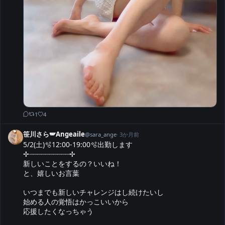
1
4
笹川さら🪽Angeaile
@
sara_ange
·
3か月前
5/2(土)🫧12:00-19:00🫧出勤します

✢┈┈┈┈┈┈┈┈┈┈✢

新しいことをするの？いいね！

と、嬉しいお言葉

いつまでも新しいチャレンジはし続けたいし

始める人の覚悟はかっこいいから

応援したくなっちゃう
