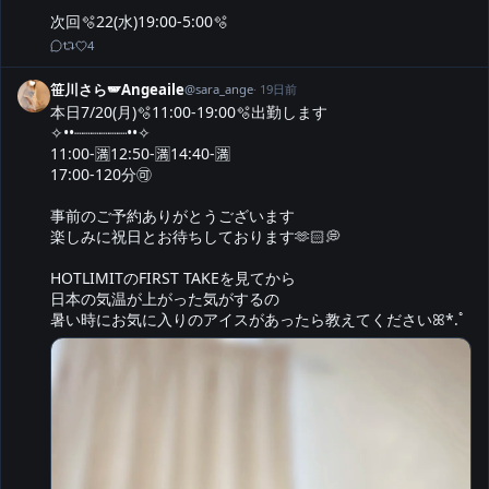
次回🫧22(水)19:00-5:00🫧
4
笹川さら🪽Angeaile
@
sara_ange
·
19日前
本日7/20(月)🫧11:00-19:00🫧出勤します

✧••┈┈┈┈┈┈••✧

11:00-🈵12:50-🈵14:40-🈵

17:00-120分🉑

事前のご予約ありがとうございます

楽しみに祝日とお待ちしております🫶🏻💭

HOTLIMITのFIRST TAKEを見てから

日本の気温が上がった気がするの

暑い時にお気に入りのアイスがあったら教えてくださいꕤ*.ﾟ