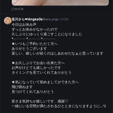
1
8
笹川さら🪽Angeaile
@
sara_ange
·
21日前
今日はお休み💭

ずっとお休みがなかったので

久しぶりにゆっくり過ごすことになりました

*.·┈┈┈*.·┈┈┈*.·┈┈┈

🍀いつもご予約いただく方へ

ありがとうございます

楽しい、嬉しいが続くのはしあわせだなぁと思っています

🍀お久しぶりでお会い出来た方へ

お声がけとても嬉しかったです

タイミングを見ていくれてありがとう

🍀︎気になっていて初めましてができた方へ

飛び跳ねます

見つけてくれてありがとう

皆さま気持ちが嬉しいです、感謝♡

一緒にいる空間が満たされるひとときになりますように…🫧
