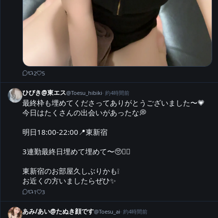
2
5
ひびき@東エス
@
Toesu_hibiki
·
約4時間前
最終枠も埋めてくださってありがとうございました〜💗

今日はたくさんの出会いがあったな💭

明日18:00-22:00📍東新宿

3連勤最終日埋めて埋めて〜🥺✊🏻

東新宿のお部屋久しぶりかも❕

お近くの方いましたらぜひ✨️
1
3
あみ/あい@たぬき顔です
@
Toesu_ai
·
約4時間前