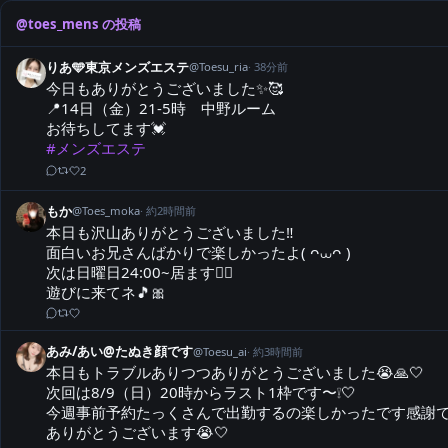
@
toes_mens
の投稿
りあ🩵東京メンズエステ
@
Toesu_ria
·
38分前
今日もありがとうございました✨🥰

📍14日（金）21-5時　中野ルーム

#メンズエステ
2
もか
@
Toes_moka
·
約2時間前
本日も沢山ありがとうございました‼️

面白いお兄さんばかりで楽しかったよ( ᴖ⩊ᴖ )

次は日曜日24:00~居ます🙋‍♀️

遊びに来てネ🎵🎀
あみ/あい@たぬき顔です
@
Toesu_ai
·
約3時間前
本日もトラブルありつつありがとうございました😭🙏🤍

次回は8/9（日）20時からラスト1枠です〜❕🤍

今週事前予約たっくさんで出勤するの楽しかったです感謝です
ありがとうございます😭🤍
