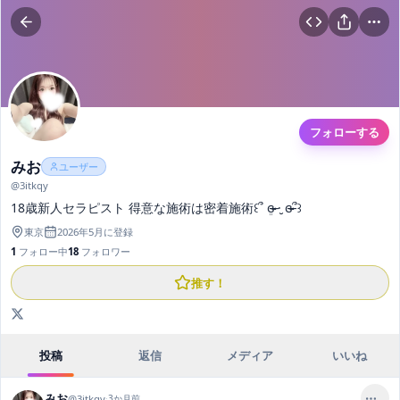
フォローする
みお
ユーザー
@
3itkqy
18歳新人セラピスト‎ 得意な施術は密着施術‎꒰՞ ܸɞ̴̶̷ ·̮ ɞ̴̶̷՞꒱
東京
2026年5月
に登録
1
フォロー中
18
フォロワー
推す！
投稿
返信
メディア
いいね
みお
@
3itkqy
·
3か月前