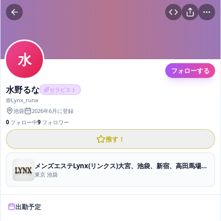
水
フォローする
水野るな
セラピスト
@
Lynx_runa
池袋
2026年6月
に登録
0
フォロー中
9
フォロワー
推す！
メンズエステLynx(リンクス)大宮、池袋、新宿、高田馬場、赤羽、川口
東京 池袋
出勤予定