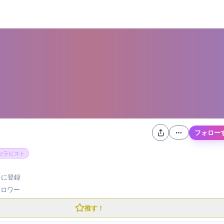
フォロー
セラピスト
月
に登録
ォロワー
推す！