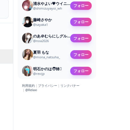
清水やよい💗ウイニングヘブン
フォロー
@
shimizuyayoi_wh
藤崎さやか
フォロー
@
sayaka1
のあ＠むらにしグループ
フォロー
@
noa2026
夏羽 もな
フォロー
@
mona_natsuha_
明石かのは🧑‍🩰🪎
フォロー
@
revijp
利用規約
｜
プライバシー
｜
リンクバナー
｜
@Relaxi