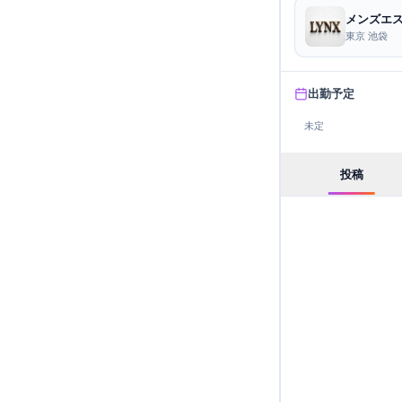
メンズエス
東京 池袋
出勤予定
未定
投稿