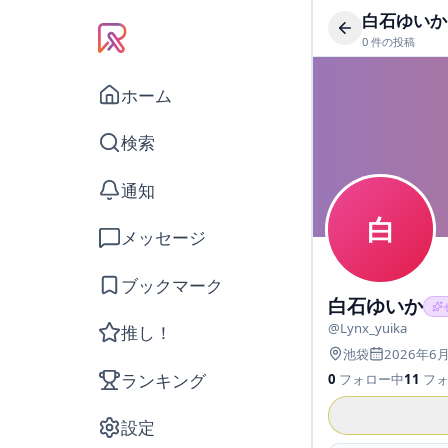
白石ゆいか
0
件の投稿
ホーム
検索
通知
白
メッセージ
ブックマーク
白石ゆいか
@
Lynx_yuika
推し！
池袋
2026年6
ランキング
0
フォロー中
11
フ
設定