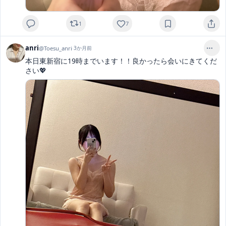
1
7
anri
@
Toesu_anri
·
3か月前
本日東新宿に19時までいます！！良かったら会いにきてくだ
さい💖