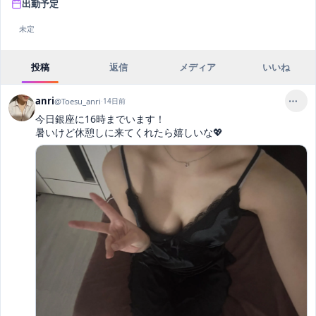
出勤予定
未定
投稿
返信
メディア
いいね
anri
@
Toesu_anri
·
14日前
今日銀座に16時までいます！

暑いけど休憩しに来てくれたら嬉しいな💖