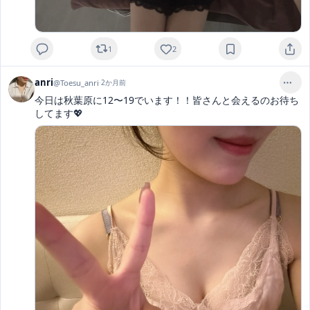
1
2
anri
@
Toesu_anri
·
2か月前
今日は秋葉原に12〜19でいます！！皆さんと会えるのお待ち
してます💖