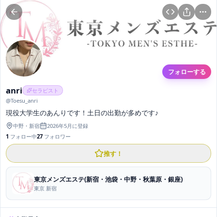
フォローする
anri
セラピスト
@
Toesu_anri
現役大学生のあんりです！土日の出勤が多めです♪
中野
・
新宿
2026年5月
に登録
1
フォロー中
27
フォロワー
推す！
東京メンズエステ(新宿・池袋・中野・秋葉原・銀座)
東京 新宿