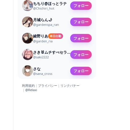
ちちり@ほっとラテ
フォロー
@
Chichiri_hot
月城らん🌙
フォロー
@
gardenspa_ran
綾野りあ
本日出勤
フォロー
@
garden_ria
さき🐰ムチすべセラピスト
フォロー
@
saki2222
さな
フォロー
@
sana_cross
利用規約
｜
プライバシー
｜
リンクバナー
｜
@Relaxi