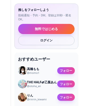
推しをフォローしよう
投稿通知・予約・DM。登録は30秒・匿名
OK。
無料ではじめる
ログイン
おすすめユーザー
高橋もも
フォロー
@
momo1
THE HALF🌿乙葉あん
フォロー
@
otoha_an
りん
フォロー
@
rinrin_kiwami