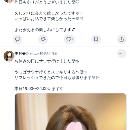
昨日もありがとうございました🥹🤍

久しぶりに会えて嬉しかったです☺️✨

いっぱいお話できて楽しかった〜🫶🏻

また会えるの楽しみにしてます💕
2
美月💎
@
_mizuk10
·
約1か月前
お休みの日にサウナ行けました🥹♨️

やっぱサウナ行くとスッキリする〜😌✨

リフレッシュできたので今日も頑張ります🫶🏻

本日19:00〜24:00います🤍