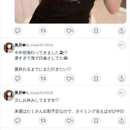
9
美月💎
@
_mizuk10
·
18日前
今年初海行ってきました🏖️🤍

暑すぎて海で日傘さしてた😂

夏終わるまでにまた行きたい🤍
6
美月💎
@
_mizuk10
·
20日前
少しお休みしてます🌼🤍

来週はたくさん出勤予定なので、タイミング合えばぜひ🫶🏻
3