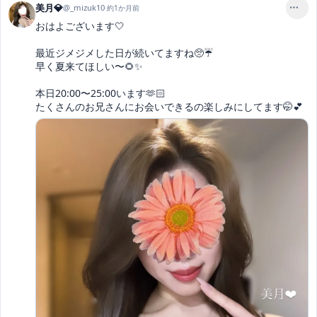
美月💎
@
_mizuk10
·
約1か月前
おはよございます🤍

最近ジメジメした日が続いてますね🥺☔️

早く夏来てほしい〜🌻✨

本日20:00〜25:00います🫶🏻

たくさんのお兄さんにお会いできるの楽しみにしてます🤭💕