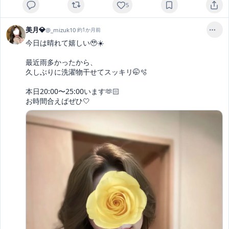
5
美月💎
@
_mizuk10
·
約1か月前
今日は晴れて嬉しい🥹☀️

最近雨多かったから、

久しぶりに洗濯物干せてスッキリ🤭🫧

本日20:00〜25:00います🫶🏻

お時間合えばぜひ🤍