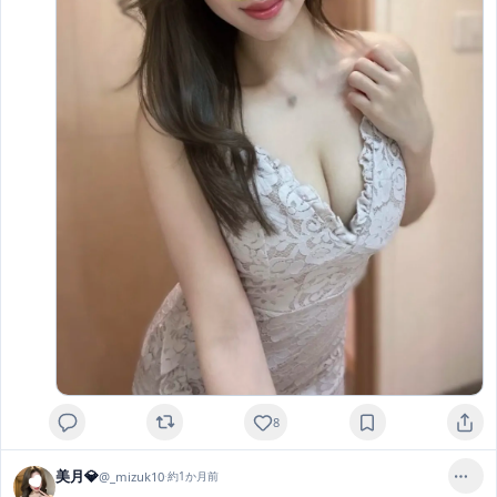
8
美月💎
@
_mizuk10
·
約1か月前