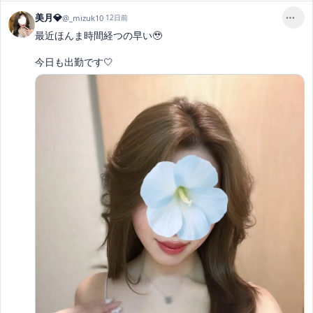
美月💎
@
_mizuk10
·
12日前
最近ほんま時間経つの早い🥹

今日も出勤です🤍