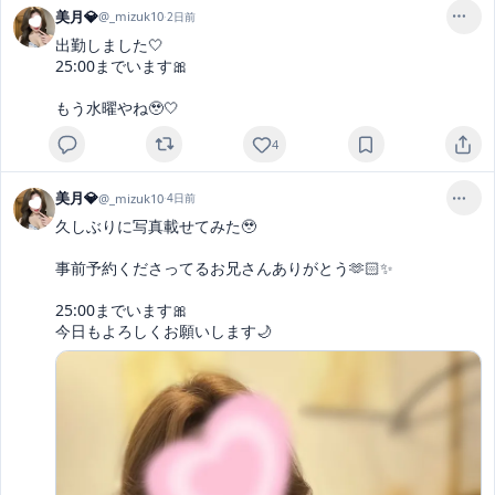
美月💎
@
_mizuk10
·
2日前
出勤しました🤍

25:00までいます🎀

もう水曜やね🥹🤍
4
美月💎
@
_mizuk10
·
4日前
久しぶりに写真載せてみた🥹

事前予約くださってるお兄さんありがとう🫶🏻✨

25:00までいます🎀

今日もよろしくお願いします🌙