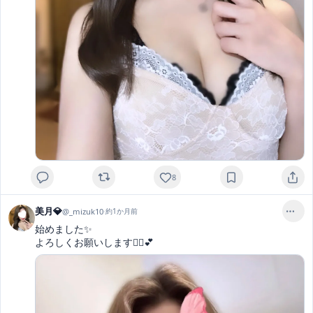
8
美月💎
@
_mizuk10
·
約1か月前
始めました✨

よろしくお願いします🙂‍↕️💕