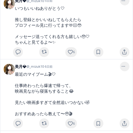
美月💎
@
_mizuk10
·
5日前
いつもいいねありがとう🤍

推し登録とかいいねしてもらえたら

プロフィール見に行ってます🫶🏻🥹

メッセージ送ってくれる方も嬉しい🥹🤍

ちゃんと見てるよ〜✨
6
美月💎
@
_mizuk10
·
6日前
最近のマイブーム🎬🤍

仕事終わったら爆速で帰って、

映画見ながら寝落ちすること😂

見たい映画多すぎて全然追いつかない🤣

おすすめあったら教えて〜🥹🎬
6