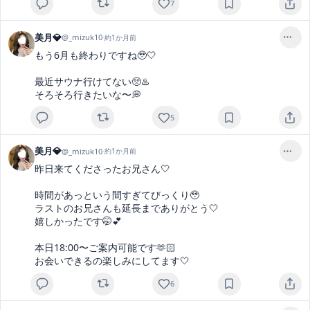
7
美月💎
@
_mizuk10
·
約1か月前
もう6月も終わりですね🥹🤍

最近サウナ行けてない🥺♨️

そろそろ行きたいな〜💭
5
美月💎
@
_mizuk10
·
約1か月前
昨日来てくださったお兄さん🤍

時間があっという間すぎてびっくり🥹

ラストのお兄さんも延長までありがとう🤍

嬉しかったです🤭💕

本日18:00〜ご案内可能です🫶🏻

お会いできるの楽しみにしてます🤍
6