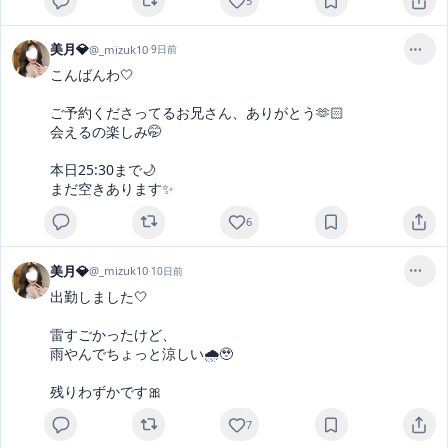
5
美月💎
@
_mizuk10
·
9日前
こんばんわ🤍

ご予約くださってるお兄さん、ありがとう🫶🏻

会えるの楽しみ🤭

本日25:30まで🌙

まだ空きあります✨
6
美月💎
@
_mizuk10
·
10日前
出勤しました🤍

雷すごかったけど、

雨やんでちょっと涼しい🌧️🥹

残りわずかです🎀
7