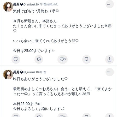
美月💎
@
_mizuk10
·
7日前
(編集済み)
気付けばもう7月終わり🥹🌻

今月も新規さん、本指さん

たくさん会いに来てくださってありがとうございました🫶🏻
🤍

いつも会いに来てくれてありがとう🥹🤍

今日は25:00までいます✨
5
美月💎
@
_mizuk10
·
8日前
昨日もありがとうございました🤍

最近初めましてのお兄さんに会うことも増えて、「来てよか
った〜😊」って言ってもらえるのが嬉しい🫶🏻

本日25:00まで🎀

今日もよろしくお願いします🌙