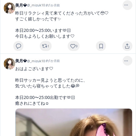
美月💎
@
_mizuk10
·
約1か月前
昨日リラクシィ見て来てくださった方がいて🥹🤍

すごく嬉しかったです✨

本日20:00〜25:00います🫶🏻

今日もよろしくお願いします🤍
1
9
美月💎
@
_mizuk10
·
約1か月前
おはよございます🤍

昨日サッカー見ようと思ってたのに、

気づいたら寝ちゃってました😂💭

本日20:00〜25:00出勤です🫶🏻

癒されにきてね☺️