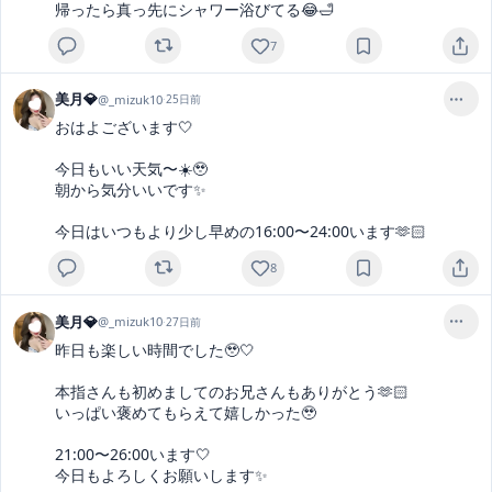
帰ったら真っ先にシャワー浴びてる😂🛁
7
美月💎
@
_mizuk10
·
25日前
おはよございます🤍

今日もいい天気〜☀️🥹

朝から気分いいです✨

今日はいつもより少し早めの16:00〜24:00います🫶🏻
8
美月💎
@
_mizuk10
·
27日前
昨日も楽しい時間でした🥹🤍

本指さんも初めましてのお兄さんもありがとう🫶🏻

いっぱい褒めてもらえて嬉しかった🥹

21:00〜26:00います🤍

今日もよろしくお願いします✨