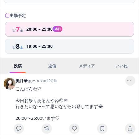
出勤予定
7
20:00
–
25:00
本日
8
/
金
8
19:00
–
25:00
8
/
土
投稿
返信
メディア
いいね
美月💎
@
_mizuk10
·
10分前
こんばんわ🤍

今日お祭りあるんやね🥹🎆

行きたいな〜って思いながら出勤してます😂

20:00〜25:00います🤍