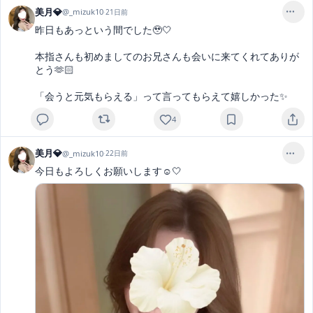
美月💎
@
_mizuk10
·
21日前
昨日もあっという間でした🥹🤍

本指さんも初めましてのお兄さんも会いに来てくれてありが
とう🫶🏻

「会うと元気もらえる」って言ってもらえて嬉しかった✨
4
美月💎
@
_mizuk10
·
22日前
今日もよろしくお願いします☺️🤍