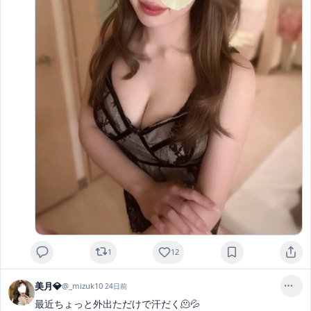
1
12
美月💎
@
_mizuk10
·
24日前
最近ちょっと外出ただけで汗だく🫠💦
