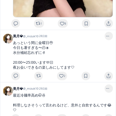
1
8
美月💎
@
_mizuk10
·
28日前
あっという間に金曜日🥹

今日も暑すぎる〜🫠☀️

水分補給忘れずに🥤

20:00〜25:00います🫶🏻

夜お会いできるの楽しみにしてます🤍
2
美月💎
@
_mizuk10
·
29日前
最近冷麺率高め🤭🍜

料理しなさそうって言われるけど、意外と自炊するんです😂
🤍