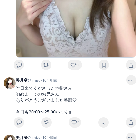
11
美月💎
@
_mizuk10
·
13日前
昨日来てくださった本指さん

初めましてのお兄さん

ありがとうございました🫶🏻🤍

今日も20:00〜25:00います🎀
7
美月💎
@
_mizuk10
·
14日前