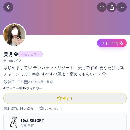
フォローする
美月💎
セラピスト
@
_mizuk10
はじめまして♡ テンカラットリゾート 美月です🎀 会うたび元気
チャージします🫶🏻 すべすべ肌よく褒めてもらいます🤍
神戸
・
三宮
2026年6月
に登録
4
フォロー中
36
フォロワー
推す！
21
歳
156
cm
D
カップ
マンション型
10ct RESORT
兵庫 三宮