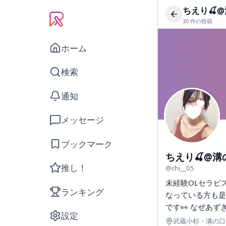
ちえり🍒@
30
件の投稿
ホーム
検索
通知
メッセージ
ブックマーク
ちえり🍒@溝の
推し！
@
chi__05
未経験OLセラピ
ランキング
なっている方も是
です👀 なぜあ
設定
武蔵小杉・溝の口