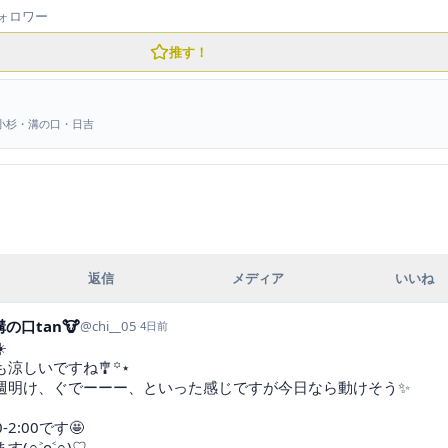
ォロワー
推す！
蔵小杉・溝の口・日吉
返信
メディア
いいね
の口tan🐮
@
chi__05
·
4日前


涼しいですね🎐꙳⋆

週明け、ぐでーーー、といった感じですが今日なら動けそう✨

-2:00です🤩

(∩˃o˂∩)♡