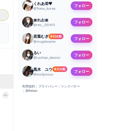
くれあ🦋💖️
フォロー
@
Toesu_kurea
🎀れお🎀
フォロー
@
reo__031415
若葉むぎ
本日出勤
フォロー
@
mugilevante
るい
フォロー
@
ruichan_davinci
黒木 ユウ
本日出勤
フォロー
@
xxx2youuu
利用規約
｜
プライバシー
｜
リンクバナー
｜
@Relaxi