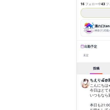
16
フォロー中
43
フ
溝の口tan
神奈川 武
出勤予定
未定
投稿
ちえり🍒@溝
こんにちは☀️
今日はとても
いつもなら
本日も21:00
お待ちしてます