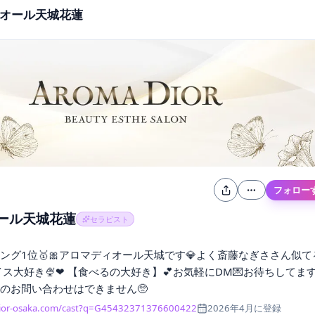
オール天城花蓮
フォロー
ール天城花蓮
セラピスト
キング1位🥇🎀アロマディオール天城です💎よく斎藤なぎささん似て
イス大好き🍨❤︎ 【食べるの大好き】💕お気軽にDM💌お待ちしてます
のお問い合わせはできません🥺
ior-osaka.com/cast?q=G45432371376600422
2026年4月
に登録