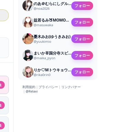
のあ＠むらにしグループ
フォロー
@
noa2026
益若るみ🍑MOMOスパ🍑
フォロー
@
masuwaka
憂木みお(ゆうきみお)
フォロー
@
yuukimio
まいか🐰国分寺スピリッツ
フォロー
@
maika_pyon
りか♡Mトウキョウ/RAISE
フォロー
@
rika0rin0
談
利用規約
｜
プライバシー
｜
リンクバナー
｜
@Relaxi
談
談