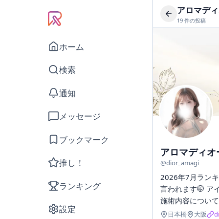
アロマディ
19
件の投稿
ホーム
検索
通知
メッセージ
ブックマーク
アロマディオ
推し！
@
dior_amagi
2026年7月ラン
ランキング
言われます🤭 ア
施術内容について
設定
日本橋
大阪
d