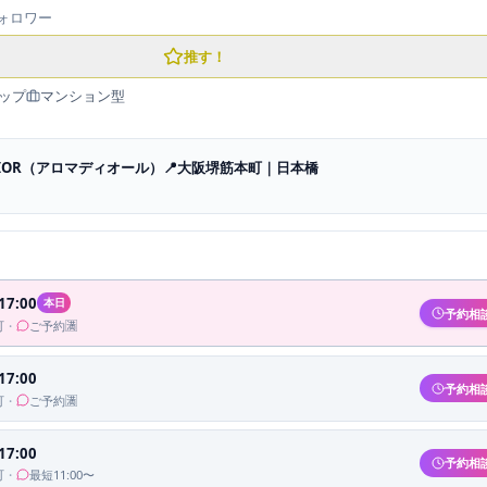
ォロワー
推す！
ップ
マンション型
DIOR（アロマディオール）📍大阪堺筋本町｜日本橋
17:00
本日
予約相
町
・
ご予約🈵
17:00
予約相
町
・
ご予約🈵
17:00
予約相
町
・
最短11:00〜