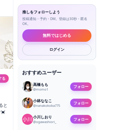
推しをフォローしよう
投稿通知・予約・DM。登録は30秒・匿名
OK。
無料ではじめる
ログイン
おすすめユーザー
する
高橋もも
フォロー
@
momo1
小林ななこ
フォロー
ると
@
nanakokoba775
💓
小川しおり
フォロー
@
ogawashiori_