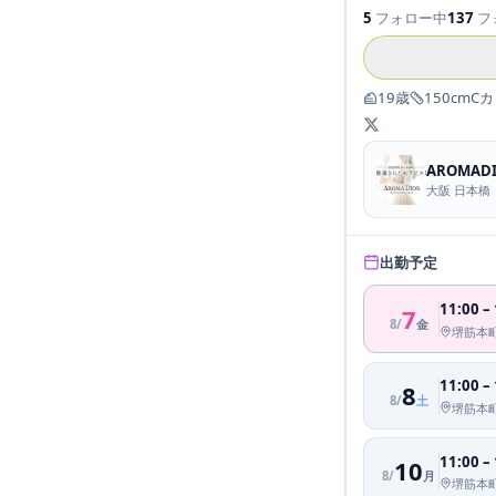
5
フォロー中
137
フ
19
歳
150
cm
C
カ
AROMA
大阪 日本橋
出勤予定
11:00
–
7
8
/
金
堺筋本
11:00
–
8
8
/
土
堺筋本
11:00
–
10
8
/
月
堺筋本