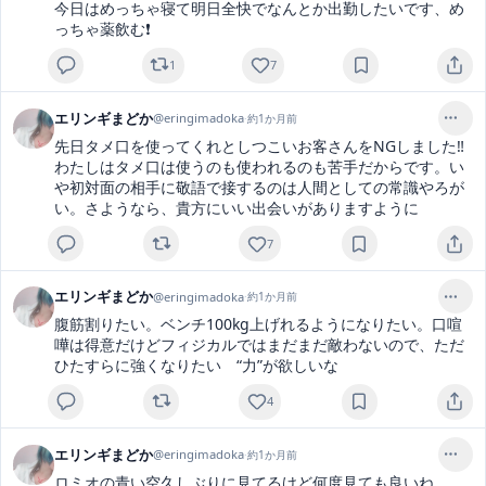
今日はめっちゃ寝て明日全快でなんとか出勤したいです、め
っちゃ薬飲む❗️
1
7
エリンギまどか
@
eringimadoka
·
約1か月前
先日タメ口を使ってくれとしつこいお客さんをNGしました‼️
わたしはタメ口は使うのも使われるのも苦手だからです。い
や初対面の相手に敬語で接するのは人間としての常識やろが
い。さようなら、貴方にいい出会いがありますように
7
エリンギまどか
@
eringimadoka
·
約1か月前
腹筋割りたい。ベンチ100kg上げれるようになりたい。口喧
嘩は得意だけどフィジカルではまだまだ敵わないので、ただ
ひたすらに強くなりたい　“力”が欲しいな
4
エリンギまどか
@
eringimadoka
·
約1か月前
ロミオの青い空久しぶりに見てるけど何度見ても良いね