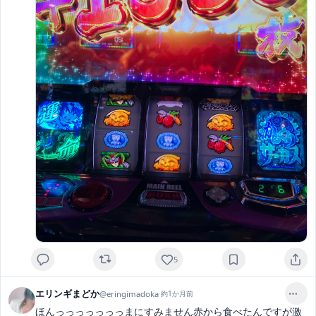
5
エリンギまどか
@
eringimadoka
·
約1か月前
ほんっっっっっっっまにすみません赤から食べたんですが激