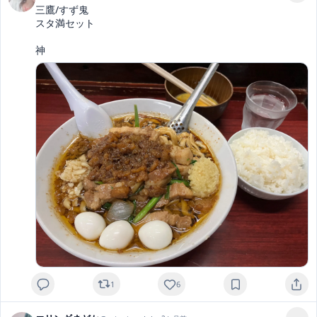
三鷹/すず鬼

スタ満セット

神
1
6