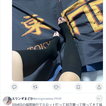
1
エリンギまどか
@
eringimadoka
·
24日前
3泊4日の福岡旅行でスロット打って30万勝って帰ってきて福