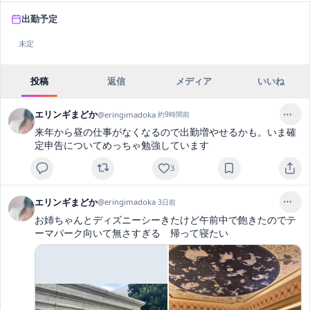
出勤予定
未定
投稿
返信
メディア
いいね
エリンギまどか
@
eringimadoka
·
約9時間前
来年から昼の仕事がなくなるので出勤増やせるかも。いま確
定申告についてめっちゃ勉強しています
3
エリンギまどか
@
eringimadoka
·
3日前
お姉ちゃんとディズニーシーきたけど午前中で飽きたのでテ
ーマパーク向いて無さすぎる　帰って寝たい