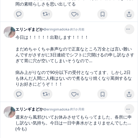
岡の素晴らしさを思い出してる
1
6
エリンギまどか
@
eringimadoka
·
約1か月前
今日は！！！！！出勤します！！！！

まだめちゃくちゃ鼻声なので正直なところ万全とは言い難い
んですがさすがに3日連続でシフトに穴開けるの申し訳なさす
ぎて胃に穴が空いてしまいそうなので...

病み上がりなので90分以下の受付となってます、しかし2日
も休んだ人間に人権はないので煮るなり焼くなり罵倒するな
りお好きにどうぞ！！！
1
4
エリンギまどか
@
eringimadoka
·
約1か月前
週末から風邪ひいてお休みさせてもらってました、各所に申
し訳ない気持ち。今日は一日中鼻水がとまりませんでした...
(今も)
