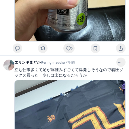
5
エリンギまどか
@
eringimadoka
·
22日前
立ち仕事多くて足が浮腫みすごくて爆発しそうなので着圧ソ
ックス買った　少しは楽になるだろうか