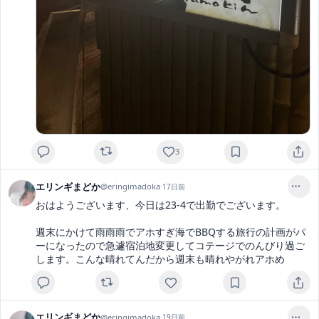
3
エリンギまどか
@
eringimadoka
·
17日前
おはようございます、今日は23-4で出勤でございます。

週末にかけて雨雨雨でアホすぎ海でBBQする旅行の計画がパ
ーになったので急遽宿泊地変更してコテージでのんびり過ご
します。こんな晴れてんだから週末も晴れやがれアホめ
エリンギまどか
@
eringimadoka
·
19日前