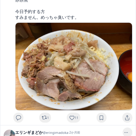
今日予約する方

すみません。めっちゃ臭いです。
1
11
エリンギまどか
@
eringimadoka
·
2か月前