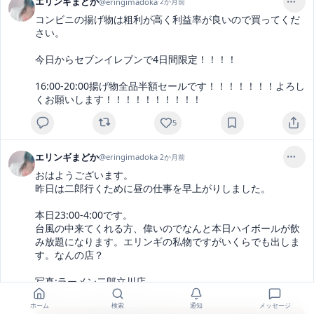
エリンギまどか
@
eringimadoka
·
2か月前
コンビニの揚げ物は粗利が高く利益率が良いので買ってくだ
さい。

今日からセブンイレブンで4日間限定！！！！

16:00-20:00揚げ物全品半額セールです！！！！！！！よろし
くお願いします！！！！！！！！！！
5
エリンギまどか
@
eringimadoka
·
2か月前
おはようございます。

昨日は二郎行くために昼の仕事を早上がりしました。

本日23:00-4:00です。

台風の中来てくれる方、偉いのでなんと本日ハイボールが飲
み放題になります。エリンギの私物ですがいくらでも出しま
す。なんの店？

写真:ラーメン二郎立川店

限定シークワーサー冷やし汁なし
ホーム
検索
通知
メッセージ