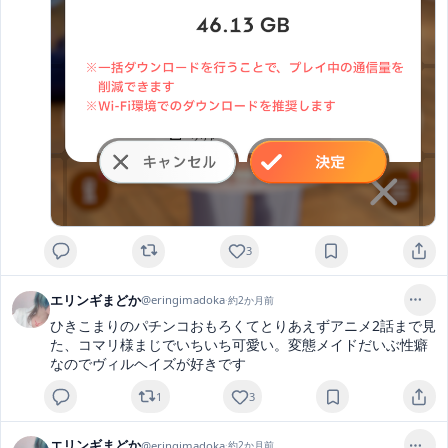
3
エリンギまどか
@
eringimadoka
·
約2か月前
ひきこまりのパチンコおもろくてとりあえずアニメ2話まで見
た、コマリ様まじでいちいち可愛い。変態メイドだいぶ性癖
なのでヴィルヘイズが好きです
1
3
エリンギまどか
@
eringimadoka
·
約2か月前