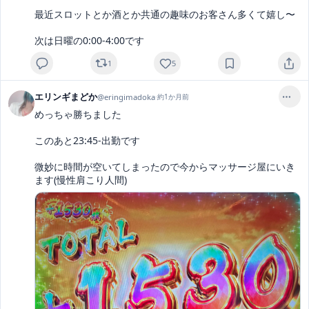
最近スロットとか酒とか共通の趣味のお客さん多くて嬉し〜

次は日曜の0:00-4:00です
1
5
エリンギまどか
@
eringimadoka
·
約1か月前
めっちゃ勝ちました

このあと23:45-出勤です

微妙に時間が空いてしまったので今からマッサージ屋にいき
ます(慢性肩こり人間)