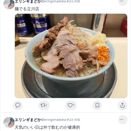
エリンギまどか
@
eringimadoka
·
約2か月前
麺でる立川店
1
7
エリンギまどか
@
eringimadoka
·
約2か月前
天気のいい日は外で飲むのが健康的
