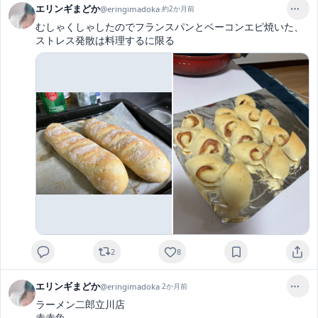
エリンギまどか
@
eringimadoka
·
約2か月前
むしゃくしゃしたのでフランスパンとベーコンエピ焼いた、
ストレス発散は料理するに限る
2
8
エリンギまどか
@
eringimadoka
·
2か月前
ラーメン二郎立川店

赤赤魚
