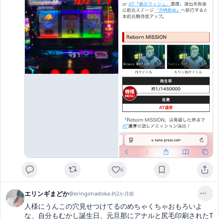
6
エリンギまどか
@
eringimadoka
·
約2か月前
人様にうんこの穴見せつけてるのめちゃくちゃおもろいよ
な、自分もむかし誕生日、元旦那にアナルと尻毛印刷されたT