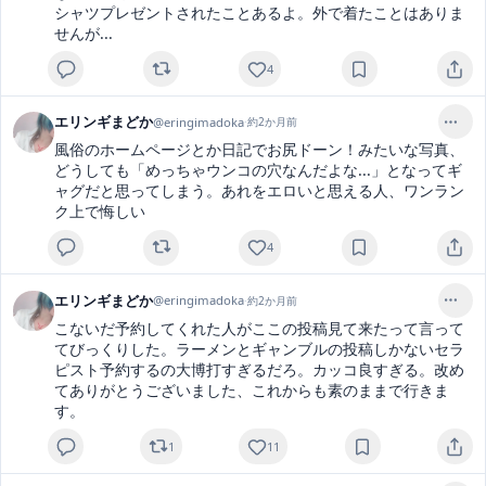
シャツプレゼントされたことあるよ。外で着たことはありま
せんが...
4
エリンギまどか
@
eringimadoka
·
約2か月前
風俗のホームページとか日記でお尻ドーン！みたいな写真、
どうしても「めっちゃウンコの穴なんだよな...」となってギ
ャグだと思ってしまう。あれをエロいと思える人、ワンラン
ク上で悔しい
4
エリンギまどか
@
eringimadoka
·
約2か月前
こないだ予約してくれた人がここの投稿見て来たって言って
てびっくりした。ラーメンとギャンブルの投稿しかないセラ
ピスト予約するの大博打すぎるだろ。カッコ良すぎる。改め
てありがとうございました、これからも素のままで行きま
す。
1
11