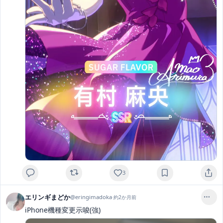
3
エリンギまどか
@
eringimadoka
·
約2か月前
iPhone機種変更示唆(強)