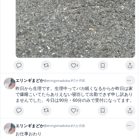
4
エリンギまどか
@
eringimadoka
·
約1か月前
昨日から生理です。生理中ってバカ眠くなるからか昨日は家
で爆睡こいてたらありえない寝坊して出勤できず申し訳あり
ませんでした。今日は90分・60分のみで受付になってます。
3
エリンギまどか
@
eringimadoka
·
約1か月前
お仕事おわり
