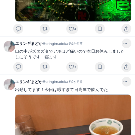
4
エリンギまどか
@
eringimadoka
·
約2か月前
口の中がズタズタでアホほど痛いので本日お休みしました　
しにそうです　寝ます
3
エリンギまどか
@
eringimadoka
·
約2か月前
出勤してます！今日は暇すぎて日高屋で飲んでた