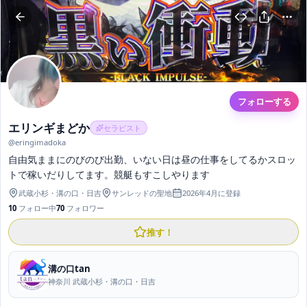
フォローする
エリンギまどか
セラピスト
@
eringimadoka
自由気ままにのびのび出勤、いない日は昼の仕事をしてるかスロッ
トで稼いだりしてます。競艇もすこしやります
武蔵小杉・溝の口・日吉
サンレッドの聖地
2026年4月
に登録
10
フォロー中
70
フォロワー
推す！
溝の口tan
神奈川 武蔵小杉・溝の口・日吉