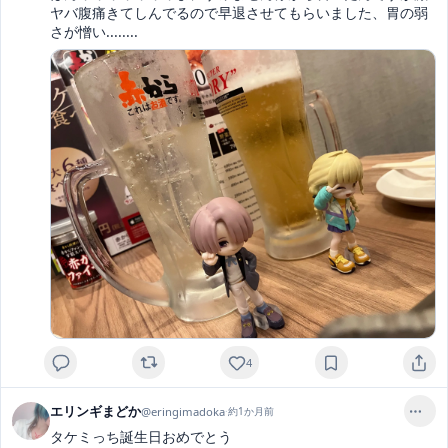
ヤバ腹痛きてしんでるので早退させてもらいました、胃の弱
さが憎い........
4
エリンギまどか
@
eringimadoka
·
約1か月前
タケミっち誕生日おめでとう