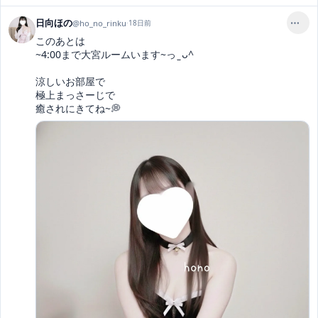
日向ほの
@
ho_no_rinku
·
18日前
このあとは

~4:00まで大宮ルームいます~っ ̫ ᴗ^

涼しいお部屋で

極上まっさーじで

癒されにきてね~💭