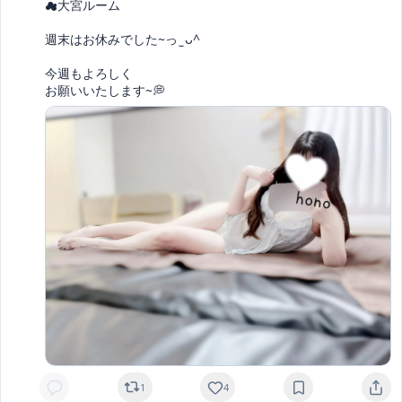
︎︎☁大宮ルーム

週末はお休みでした~っ ̫ ᴗ^

今週もよろしく

お願いいたします~💭
1
4