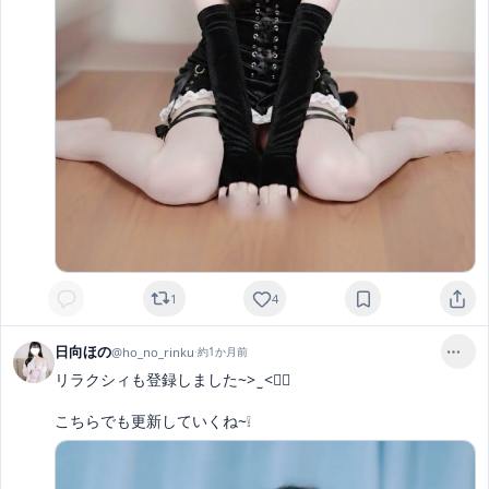
1
4
日向ほの
@
ho_no_rinku
·
約1か月前
リラクシィも登録しました~> ̫ <👍🏻

こちらでも更新していくね~❕