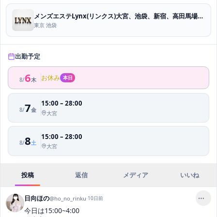
メンズエステLynx(リンクス)大宮、池袋、新宿、高田馬場、赤羽、川口
東京 池袋
出勤予定
6
お休み
本日
8
/
木
15:00
–
28:00
7
8
/
金
大宮
15:00
–
28:00
8
8
/
土
大宮
投稿
返信
メディア
いいね
日向ほの
@
ho_no_rinku
·
10日前
今日は15:00~4:00
