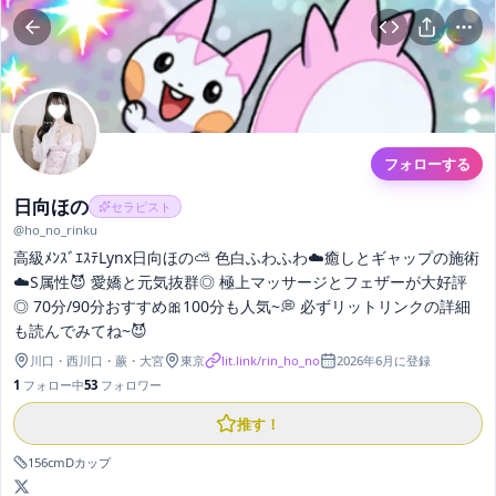
フォローする
日向ほの
セラピスト
@
ho_no_rinku
高級ﾒﾝｽﾞｴｽﾃLynx日向ほの⛅️ 色白ふわふわ︎︎☁️癒しとギャップの施術︎︎
☁️S属性😈 愛嬌と元気抜群◎ 極上マッサージとフェザーが大好評
◎ 70分/90分おすすめ🎀100分も人気~💭 必ずリットリンクの詳細
も読んでみてね~😈
川口・西川口・蕨
・
大宮
東京
lit.link/rin_ho_no
2026年6月
に登録
1
フォロー中
53
フォロワー
推す！
156
cm
D
カップ