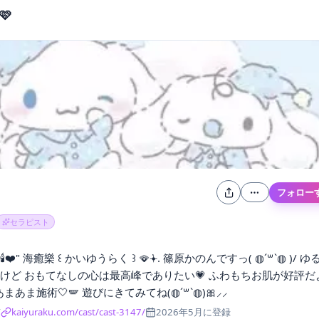
🩷
フォロー
セラピスト
︎" 海癒樂 ꒰ かいゆうらく ꒱ 🪭݁𖥔. 篠原かのんですっ( ◍´꒳`◍ )/ ゆ
だけど おもてなしの心は最高峰でありたい💗 ふわもちお肌が好評だ
まあま施術🤍🪽‪ 遊びにきてみてね‎(◍´꒳`◍)🎀⸝⸝
市
kaiyuraku.com/cast/cast-3147/
2026年5月
に登録