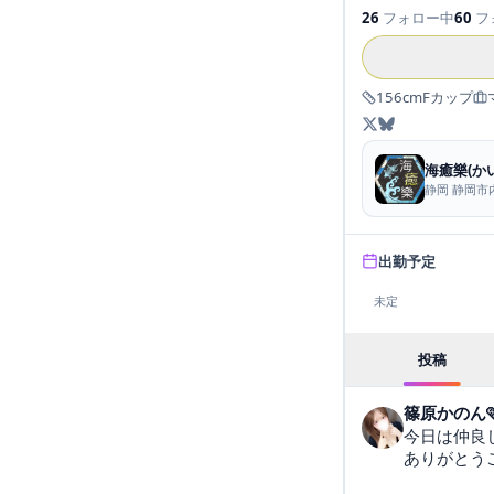
26
フォロー中
60
フ
156
cm
F
カップ
海癒樂(か
静岡 静岡市
出勤予定
未定
投稿
篠原かのん
今日は仲良し
ありがとうご