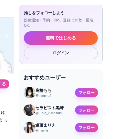
推しをフォローしよう
投稿通知・予約・DM。登録は30秒・匿名
OK。
無料ではじめる
ログイン
おすすめユーザー
する
高橋もも
フォロー
@
momo1
セラピスト黒崎
フォロー
るゆ
@
ulala_kurosaki
よっ
遠藤まりえ
フォロー
@
marie