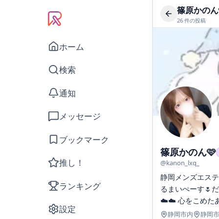
篠原かのん
26
件の投稿
ホーム
検索
通知
メッセージ
ブックマーク
篠原かのん🩷
推し！
@
kanon_lxq_
静岡メンズエステ🕯❤
ランキング
るまいぺーす🌷
☁️☁️ 心をこめたあ
設定
静岡市内
静岡