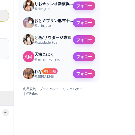
りお🌟クレオ新横浜・戸塚
フォロー
@
cleo_rio
おと🎵プリン麻布十番
フォロー
@
prin_oto
とあ/サウダージ東京
フォロー
@
saudade_toa
天海こはく
フォロー
@
amamikohaku
れな
本日出勤
フォロー
@
SEPIA1246
利用規約
｜
プライバシー
｜
リンクバナー
｜
@Relaxi