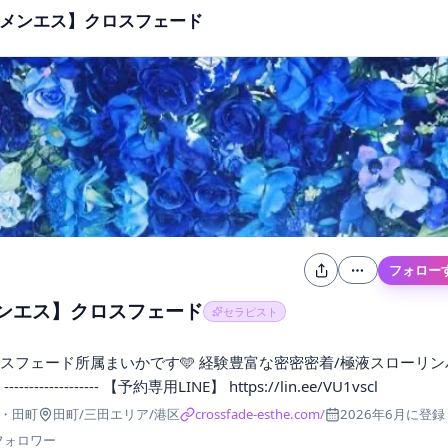
【メンエス】クロスフェード
フォロー
メンエス】クロスフェード
セラピスト
スフェード所属まいかです🩵 経験豊富な密密密着/極液スローリン
-------------- 【予約専用LINE】 https://lin.ee/VU1vscl
・田町
田町/三田エリア/港区
crossfade-esthe.com/
2026年6月
に登録
フォロワー