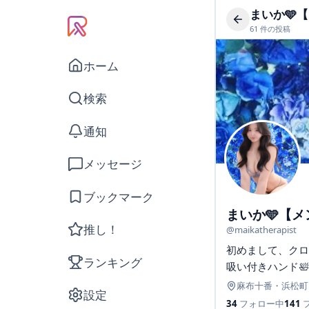
まいか🩵
61
件の投稿
ホーム
検索
通知
メッセージ
ブックマーク
まいか🩵【
推し！
@
maikatherapist
初めまして、クロ
ランキング
吸い付きハンド🛀 -----
麻布十番
・
浜松町
設定
34
フォロー中
141