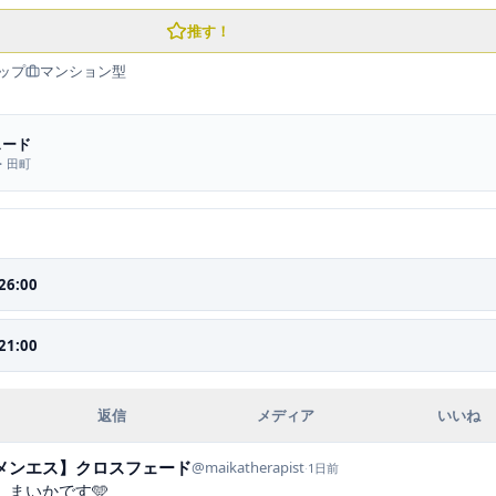
推す！
ップ
マンション型
ェード
・田町
26:00
21:00
返信
メディア
いいね
【メンエス】クロスフェード
@
maikatherapist
·
1日前
まいかです🩵
