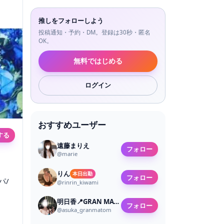
推しをフォローしよう
投稿通知・予約・DM。登録は30秒・匿名
OK。
無料ではじめる
ログイン
おすすめユーザー
する
遠藤まりえ
フォロー
@
marie
りん
本日出勤
フォロー
パ/
@
rinrin_kiwami
明日香📍GRAN MATOM
フォロー
@
asuka_granmatom