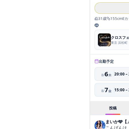
31
歳
155
cm
E
カ
クロスフ
東京 浜松町
出勤予定
6
20:00
–
8
/
木
7
15:00
–
8
/
金
投稿
まいか🩵
こんばんは、