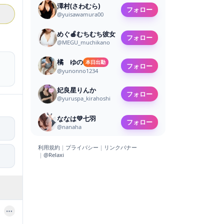
澤村(さわむら)
フォロー
@
yuisawamura00
めぐ🍎むちむち彼女
フォロー
@
MEGU_muchikano
橘 ゆの
本日出勤
フォロー
@
yunonno1234
妃良星りんか
フォロー
@
yuruspa_kirahoshi
ななは💛七羽
フォロー
@
nanaha
利用規約
｜
プライバシー
｜
リンクバナー
｜
@Relaxi