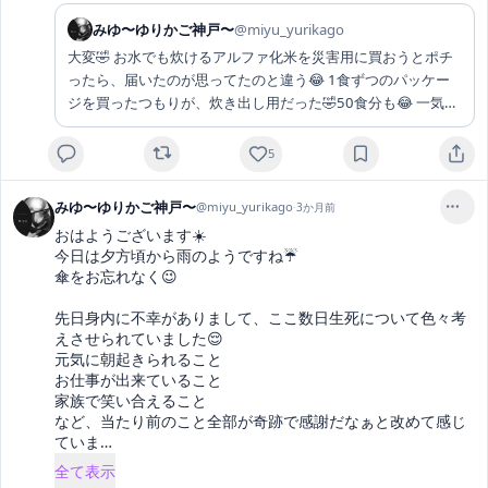
みゆ〜ゆりかご神戸〜
@
miyu_yurikago
大変🤣 お水でも炊けるアルファ化米を災害用に買おうとポチ
ったら、届いたのが思ってたのと違う😂 1食ずつのパッケー
ジを買ったつもりが、炊き出し用だった🤣50食分も😂 一気に
作って冷凍するしか方法が浮かびません😝 炊き出しするしか
ないのか…😂 他に何かいい方法あるかなぁ？🤔 教訓:説明文は
5
しっかり読みましょう🤭
みゆ〜ゆりかご神戸〜
@
miyu_yurikago
·
3か月前
おはようございます☀️

今日は夕方頃から雨のようですね☔️

傘をお忘れなく😉

先日身内に不幸がありまして、ここ数日生死について色々考
えさせられていました😌

元気に朝起きられること

お仕事が出来ていること

家族で笑い合えること

など、当たり前のこと全部が奇跡で感謝だなぁと改めて感じ
ていま
… 
全て表示