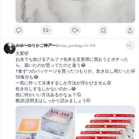
1
6
みゆ〜ゆりかご神戸〜
@
miyu_yurikago
·
3か月前
大変🤣

お水でも炊けるアルファ化米を災害用に買おうとポチった
ら、届いたのが思ってたのと違う😂

1食ずつのパッケージを買ったつもりが、炊き出し用だった🤣
50食分も😂

一気に作って冷凍するしか方法が浮かびません😝

炊き出しするしかないのか…😂

他に何かいい方法あるかなぁ？🤔

教訓:説明文はしっかり読みましょう🤭