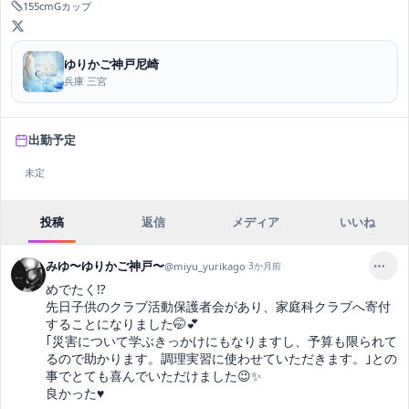
155
cm
G
カップ
ゆりかご神戸尼崎
兵庫 三宮
出勤予定
未定
投稿
返信
メディア
いいね
みゆ〜ゆりかご神戸〜
@
miyu_yurikago
·
3か月前
めでたく⁉️

先日子供のクラブ活動保護者会があり、家庭科クラブへ寄付
することになりました🤭💕

｢災害について学ぶきっかけにもなりますし、予算も限られて
るので助かります。調理実習に使わせていただきます。｣との
事でとても喜んでいただけました😉✨

良かった♥️