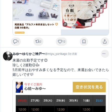
1
2
12
みゆ〜ゆりかご神戸〜
@
miyu_yurikago
·
3か月前
来週の出勤予定です😊

珍しく2連勤😉👍

5月前半はおやすみ多くなる予定なので、来週お会いできたら
嬉しいです🩷