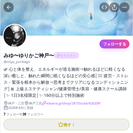
フォローする
みゆ〜ゆりかご神戸〜
セラピスト
@
miyu_yurikago
🌿 心と体を整え、エネルギーが巡る施術⇒触れるほどに軽くなる
深い癒しと、触れた瞬間に眠くなるほどの安心感│💆‍♂️ 疲労・ストレ
ス・緊張を根本から解放⇒思考までクリアになるコンディショニン
グ│🎀 上級エステティシャン/健康管理士/美容・健康スクール講師
│✨ 1日3名様限定│✨ 160分以上で特別施術
神戸
・
三宮
神戸三宮
estama.jp/shop/28155/cast/426209/
2026年4月
に登録
7
フォロー中
39
フォロワー
推す！