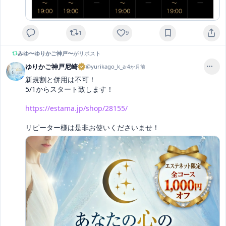
1
9
みゆ〜ゆりかご神戸〜
がリポスト
ゆりかご神戸尼崎
@
yurikago_k_a
·
4か月前
新規割と併用は不可！

5/1からスタート致します！

https://estama.jp/shop/28155/
リピーター様は是非お使いくださいませ！