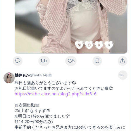
1
5
桃井もか
@
moka
·
14日前
昨日も🈵ありがとうございます💞

https://esthe-alice.net/blog2.php?sid=516
🎀次回出勤🎀

25(土)になります🍑

※明日は1枠のみ🈳でました💡

🍑14:20〜(90分のみ)

事前予約くださったお兄さま方にお会いできるのを楽しみに