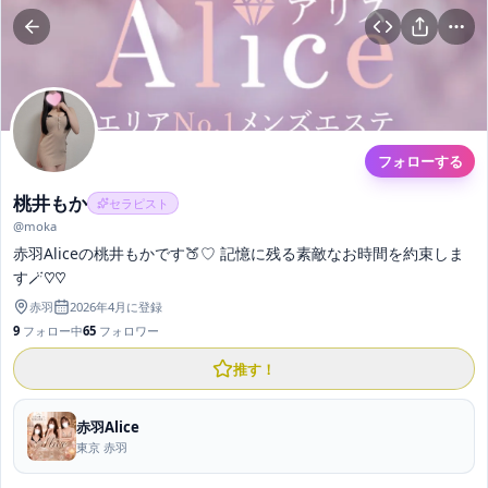
フォローする
桃井もか
セラピスト
@
moka
赤羽Aliceの桃井もかです🍑♡ 記憶に残る素敵なお時間を約束しま
す🪄♡♡
赤羽
2026年4月
に登録
9
フォロー中
65
フォロワー
推す！
赤羽Alice
東京 赤羽