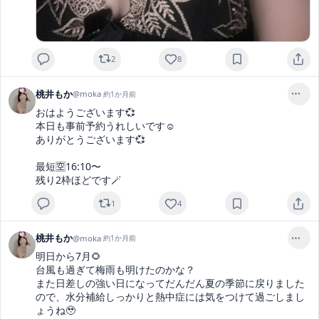
2
8
桃井もか
@
moka
·
約1か月前
おはようございます💞

本日も事前予約うれしいです☺️

ありがとうございます💞

最短🈳16:10〜

残り2枠ほどです🪄
1
4
桃井もか
@
moka
·
約1か月前
明日から7月🌻

台風も過ぎて梅雨も明けたのかな？

また日差しの強い日になってだんだん夏の季節に戻りました
ので、水分補給しっかりと熱中症には気をつけて過ごしまし
ょうね🥹
