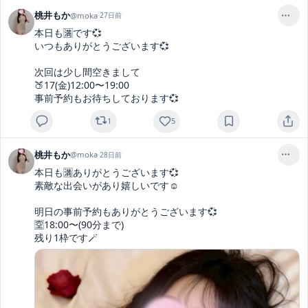
桃井もか
@
moka
·
27日前
本日も🈵です💞

いつもありがとうございます💞

次回は少し間空きまして

🍑17(金)12:00〜19:00

事前予約もお待ちしております💞
1
5
桃井もか
@
moka
·
28日前
本日も🈵ありがとうございます💞

素敵な出会いがあり嬉しいです☺️

明日の事前予約もありがとうございます💞

🈳18:00〜(90分まで)

残り1枠です🪄