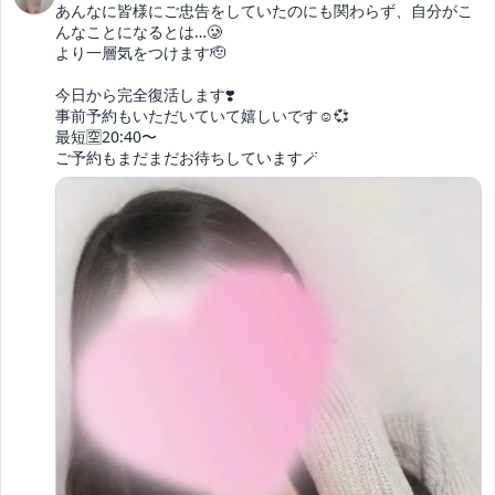
あんなに皆様にご忠告をしていたのにも関わらず、自分がこ
んなことになるとは…🥲

より一層気をつけます🫡

今日から完全復活します❣️

事前予約もいただいていて嬉しいです☺️💞

最短🈳20:40〜

ご予約もまだまだお待ちしています🪄