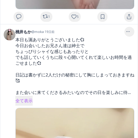
1
5
桃井もか
@
moka
·
19日前
本日も🈵ありがとうございました💞

今日お会いしたお兄さん達は紳士で

ちょっぴりシャイな感じもあったりと

でも話していくうちに段々心開いてくれて楽しいお時間を過
ごせました💞

日記は書かずに2人だけの秘密にして胸にしまっておきますね
🥰

また会いに来てくださるみたいなのでその日を楽しみに待
… 
全て表示