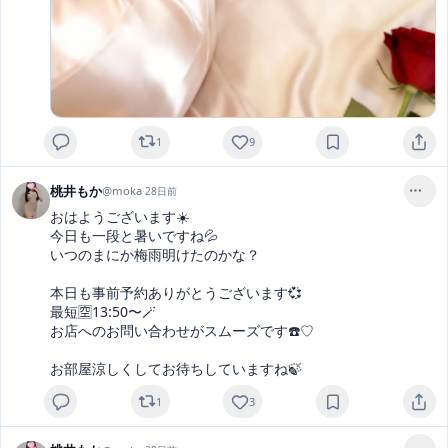
1
9
桃井もか
@
moka
·
28日前
おはようございます☀️

今日も一段と暑いですね💦

いつのまにか梅雨明けたのかな？

本日も事前予約ありがとうございます💞

最短🈳13:50〜🪄

お店へのお問い合わせがスムーズです☎️♡

お部屋涼しくしてお待ちしていますね🍃
1
3