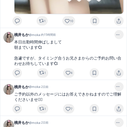
1
10
桃井もか
@
moka
·
約15時間前
本日出勤時間伸ばしまして

朝までいます💞

急遽ですが、タイミング合うお兄さまからのご予約お問い合
わせお待ちしています💞
1
4
桃井もか
@
moka
·
2日前
ご予約以外のメッセージにはお答えできかねますのでご理解
くださいませ🙂‍↕️
1
7
桃井もか
@
moka
·
2日前