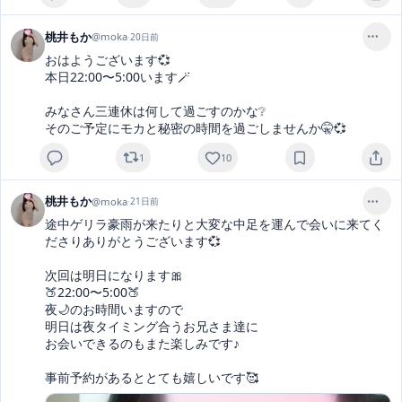
桃井もか
@
moka
·
20日前
おはようございます💞

本日22:00〜5:00います🪄

みなさん三連休は何して過ごすのかな❔

そのご予定にモカと秘密の時間を過ごしませんか🤫💞
1
10
桃井もか
@
moka
·
21日前
途中ゲリラ豪雨が来たりと大変な中足を運んで会いに来てく
ださりありがとうございます💞

次回は明日になります🎀

🍑22:00〜5:00🍑

夜🌙のお時間いますので

明日は夜タイミング合うお兄さま達に

お会いできるのもまた楽しみです♪

事前予約があるととても嬉しいです🥰