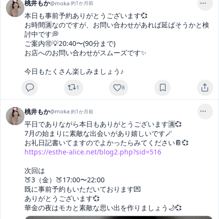
桃井もか
@
moka
·
約1か月前
本日も事前予約ありがとうございます💞

お時間🈵なのですが、お問い合わせがあれば延ばそうかと検
討中です💭

ご案内🉑💡20:40〜(90分まで)

お店へのお問い合わせがスムーズです✨

今日もたくさん楽しみましょう♪
1
8
桃井もか
@
moka
·
約1か月前
平日でありながら本日もありがとうございます🈵💞

7月の始まりに素敵な出会いがあり嬉しいです🪄

https://esthe-alice.net/blog2.php?sid=516
次回は

🍑3（金）🍑17:00〜22:00

既に事前予約もいただいております💌

ありがとうございます💞

華金の夜はモカと素敵な思い出を作りましょう🌙💞