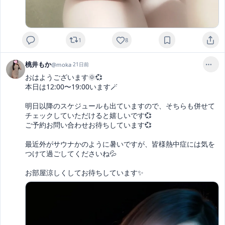
1
8
桃井もか
@
moka
·
21日前
おはようございます🌞💞

本日は12:00〜19:00います🪄

明日以降のスケジュールも出ていますので、そちらも併せて
チェックしていただけると嬉しいです💞

ご予約お問い合わせお待ちしています💞

最近外がサウナかのように暑いですが、皆様熱中症には気を
つけて過ごしてくださいね💦

お部屋涼しくしてお待ちしています✨