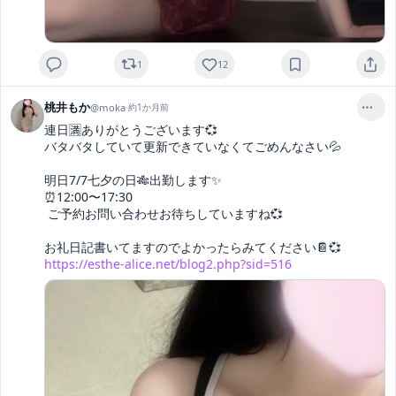
1
12
桃井もか
@
moka
·
約1か月前
連日🈵ありがとうございます💞

バタバタしていて更新できていなくてごめんなさい💦

明日7/7七夕の日🎋出勤します✨

⏰12:00〜17:30

 ご予約お問い合わせお待ちしていますね💞

https://esthe-alice.net/blog2.php?sid=516