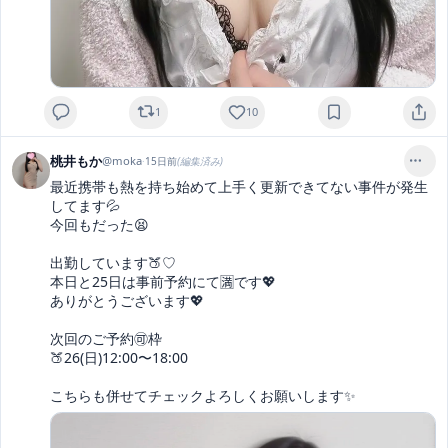
1
10
桃井もか
@
moka
·
15日前
(編集済み)
最近携帯も熱を持ち始めて上手く更新できてない事件が発生
してます💦

今回もだった😫

出勤しています🍑♡

本日と25日は事前予約にて🈵です💖

ありがとうございます💖

次回のご予約🉑枠

🍑26(日)12:00〜18:00

こちらも併せてチェックよろしくお願いします✨