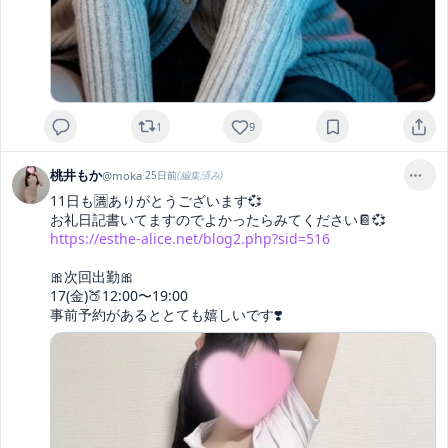
1
9
桃井もか
@
moka
·
25日前
(編集済み)
11日も🈵ありがとうございます💞

https://esthe-alice.net/blog2.php?sid=516
🎀次回出勤🎀

17(金)🍑12:00〜19:00

事前予約があるととても嬉しいです❣️