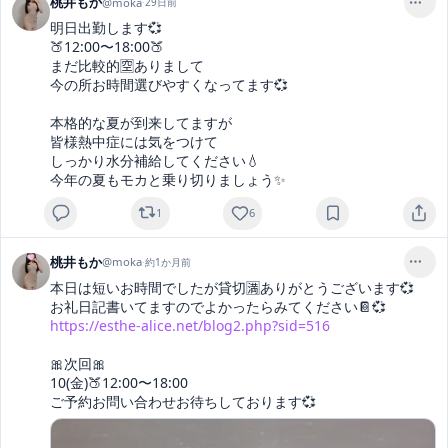
桃井もか
@
moka
·
29日前
明日出勤します💞

🍑12:00〜18:00🍑

まだ比較的🈳ありまして

今の所お時間選びやすくなってます💞

本格的な夏が到来してますが

皆様熱中症には気をつけて

しっかり水分補給してください💧

今年の夏もモカと乗り切りましょう✨
1
6
桃井もか
@
moka
·
約1か月前
本日は短いお時間でしたが貸切🈵ありがとうございます💞

https://esthe-alice.net/blog2.php?sid=516
🎀次回🎀

10(金)🍑12:00〜18:00

ご予約お問い合わせお待ちしております💞