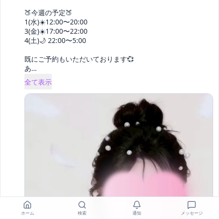
🍑今週の予定🍑

1(水)☀️12:00〜20:00

3(金)☀️17:00〜22:00

4(土)🌙 22:00〜5:00

既にご予約もいただいております💞

あ
… 
全て表示
ホーム
検索
通知
メッセージ