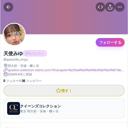
フォローする
天使みゆ
セラピスト
@
quecolle_miyu
明大前・笹塚・幡ヶ谷
queens-collection-esthe.com/?therapist=%e5%a4%a9%e4%bd%bf%e3%81%bf%e3%82%86
2026年4月
に登録
0
フォロー中
36
フォロワー
推す！
クイーンズコレクション
東京 明大前・笹塚・幡ヶ谷