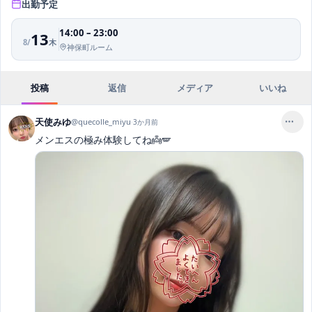
出勤予定
14:00
–
23:00
13
8
/
木
神保町ルーム
投稿
返信
メディア
いいね
天使みゆ
@
quecolle_miyu
·
3か月前
メンエスの極み体験してね👼🪽