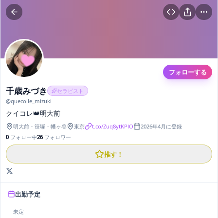
フォローする
千歳みづき
セラピスト
@
quecolle_mizuki
クイコレ👑明大前
明大前・笹塚・幡ヶ谷
東京
t.co/Zuq8ytKPlO
2026年4月
に登録
0
フォロー中
26
フォロワー
推す！
出勤予定
未定