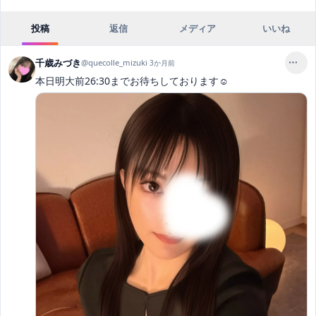
投稿
返信
メディア
いいね
千歳みづき
@
quecolle_mizuki
·
3か月前
本日明大前26:30までお待ちしております☺️