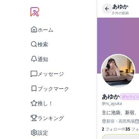
あゆか
0
件の投稿
ホーム
検索
通知
メッセージ
ブックマーク
あゆか
セラピ
推し！
@
rs_ayuka
主に池袋、新宿、
ランキング
新宿
・
高田馬場
2
フォロー中
35
フ
設定