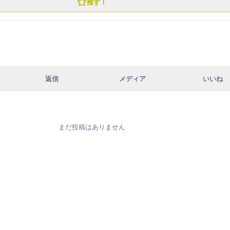
推す！
返信
メディア
いいね
まだ投稿はありません