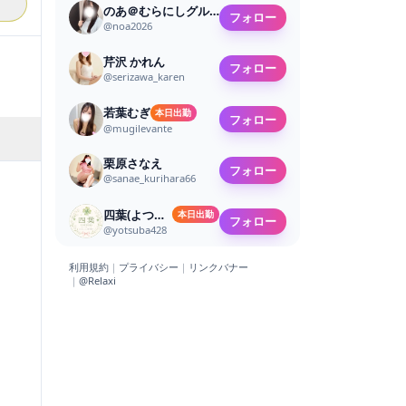
のあ＠むらにしグループ
フォロー
@
noa2026
芹沢 かれん
フォロー
@
serizawa_karen
若葉むぎ
本日出勤
フォロー
@
mugilevante
栗原さなえ
フォロー
@
sanae_kurihara66
四葉(よつば)🍀*゜
本日出勤
フォロー
@
yotsuba428
利用規約
｜
プライバシー
｜
リンクバナー
｜
@Relaxi