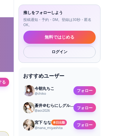
推しをフォローしよう
投稿通知・予約・DM。登録は30秒・匿名
OK。
無料ではじめる
ログイン
おすすめユーザー
する
今朝丸ちこ
フォロー
@
chiko
蒼井＠むらにしグループ
フォロー
@
aoi2026
宮下 なな
本日出勤
フォロー
@
nana_miyashita