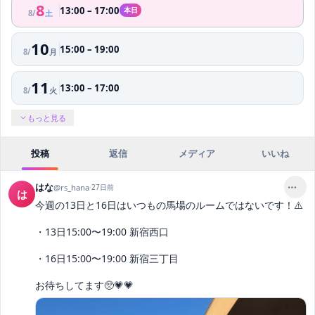
8
13:00
–
17:00
本日
8
/
土
10
15:00
–
19:00
8
/
月
11
13:00
–
17:00
8
/
火
もっと見る
投稿
返信
メディア
いいね
はな
@
rs_hana
·
27日前
は
今週の13日と16日はいつもの馬場のルームではないです！⚠️

・13日15:00〜19:00 新宿西口

・16日15:00〜19:00 新宿三丁目

お待ちしてます🥺💗💗