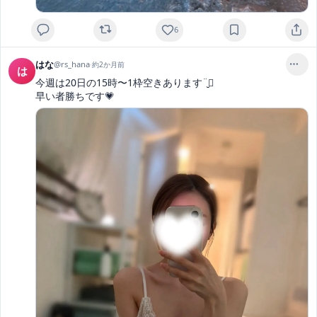
6
はな
@
rs_hana
·
約2か月前
は
今週は20日の15時〜1枠空きあります¨̮⃝

早い者勝ちです💗