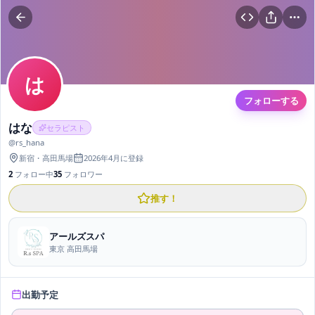
は
フォローする
はな
セラピスト
@
rs_hana
新宿
・
高田馬場
2026年4月
に登録
2
フォロー中
35
フォロワー
推す！
アールズスパ
東京 高田馬場
出勤予定