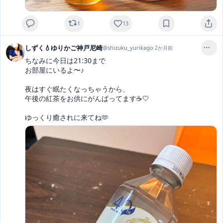
1
13
しずく💧ゆりかご神戸尼崎
@
shizuku_yurikago
·
2か月前
ちなみに今日は21:30まで

お部屋にいるよ〜♪

夜はすぐ眠たくなっちゃうから、

午後の紅茶をお供にがんばってます☕️🤍

ゆっくり癒されに来てね🫶