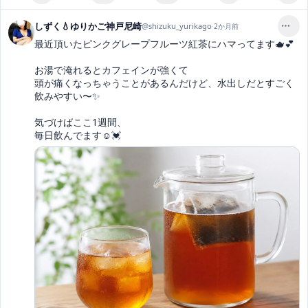
しずく💧ゆりかご神戸尼崎
@
shizuku_yurikago
·
2か月前
最近頂いたピンクグレープフルーツ紅茶にハマってます🫖💕

お湯で淹れるとカフェインが強くて

頭が痛くなっちゃうことがあるんだけど、水出しだとすごく
飲みやすい〜✨

気づけばここ1週間、

毎日飲んでます☺️💓