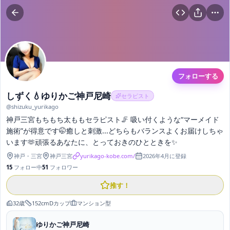
フォローする
しずく💧ゆりかご神戸尼崎
セラピスト
@
shizuku_yurikago
神戸三宮もちもち太ももセラピスト🦵 吸い付くような“マーメイド
施術”が得意です🤭癒しと刺激...どちらもバランスよくお届けしちゃ
います🫶頑張るあなたに、とっておきのひとときを✨
神戸
・
三宮
神戸三宮
yurikago-kobe.com/
2026年4月
に登録
15
フォロー中
51
フォロワー
推す！
32
歳
152
cm
D
カップ
マンション型
ゆりかご神戸尼崎