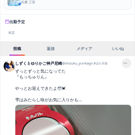
兵庫 三宮
出勤予定
未定
投稿
返信
メディア
いいね
しずく💧ゆりかご神戸尼崎
@
shizuku_yurikago
·
約2か月前
ずっとずっと気になってた

『もっちゅりん』

やっとお迎えできたよ🥹💓

雫はみたらし味がお気に入りかも...