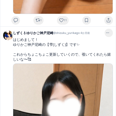
1
11
しずく💧ゆりかご神戸尼崎
@
shizuku_yurikago
·
4か月前
はじめまして！

ゆりかご神戸尼崎の【雫(しずく)】です✨

これからちょこちょこ更新していくので、覗いてくれたら嬉
しいな〜🥰