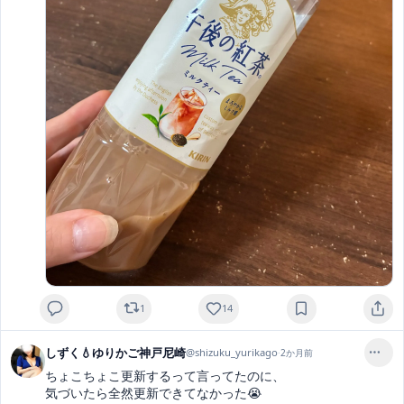
1
14
しずく💧ゆりかご神戸尼崎
@
shizuku_yurikago
·
2か月前
ちょこちょこ更新するって言ってたのに、

気づいたら全然更新できてなかった😭
