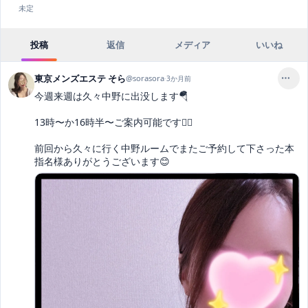
未定
投稿
返信
メディア
いいね
東京メンズエステ そら
@
sorasora
·
3か月前
今週来週は久々中野に出没します🪂

13時〜か16時半〜ご案内可能です💁‍♀️

前回から久々に行く中野ルームでまたご予約して下さった本
指名様ありがとうございます😊