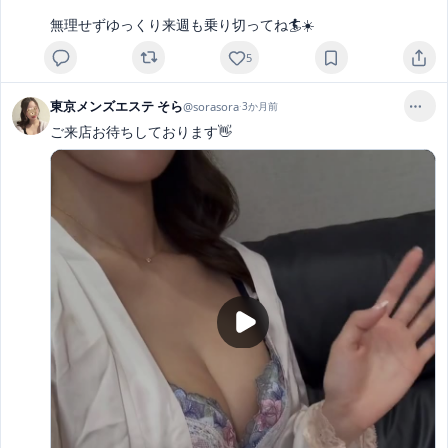
無理せずゆっくり来週も乗り切ってね🏄☀️
5
東京メンズエステ そら
@
sorasora
·
3か月前
ご来店お待ちしております👋