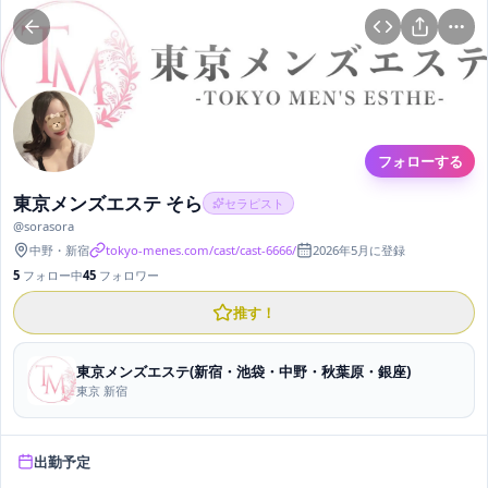
フォローする
東京メンズエステ そら
セラピスト
@
sorasora
中野
・
新宿
tokyo-menes.com/cast/cast-6666/
2026年5月
に登録
5
フォロー中
45
フォロワー
推す！
東京メンズエステ(新宿・池袋・中野・秋葉原・銀座)
東京 新宿
出勤予定