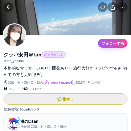
フォローする
クッパ安田＠tan
セラピスト
@
tan_yasuda
本格的なマッサージあり✨開発あり✨ 旅行大好きセラピです✈️💫 初
めての方も大歓迎‬☘ ̖́-
武蔵小杉・溝の口・日吉
aroma-tan.net/
2026年4月
に登録
16
フォロー中
80
フォロワー
推す！
26
歳
163
cm
F
カップ
溝の口tan
神奈川 武蔵小杉・溝の口・日吉