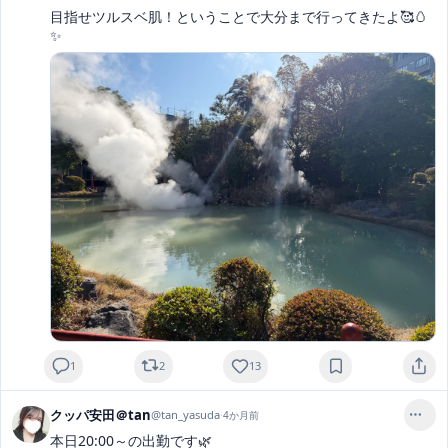
目指せツルスベ肌！ということで大分まで行ってきたよ🥰🥚
✨️
1
2
13
クッパ安田＠tan
@
tan_yasuda
·
4か月前
本日20:00～の出勤です🌿‬
