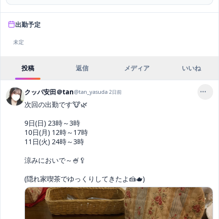
出勤予定
未定
投稿
返信
メディア
いいね
クッパ安田＠tan
@
tan_yasuda
·
2日前
次回の出勤です🐮🌿‬

9日(日) 23時～3時

10日(月) 12時～17時

11日(火) 24時～3時

涼みにおいで～🍧🥄

(隠れ家喫茶でゆっくりしてきたよ🍰🫖)