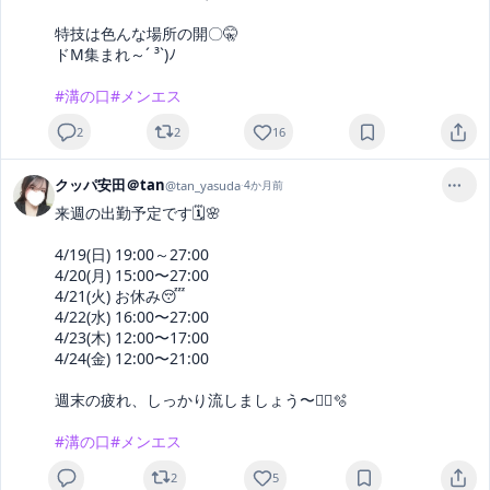
特技は色んな場所の開〇🤫

ドM集まれ～´ ³`)ﾉ

#溝の口
#メンエス
2
2
16
クッパ安田＠tan
@
tan_yasuda
·
4か月前
来週の出勤予定です🗓🌸

4/19(日) 19:00～27:00

4/20(月) 15:00〜27:00

4/21(火) お休み😴

4/22(水) 16:00〜27:00

4/23(木) 12:00〜17:00

4/24(金) 12:00〜21:00

週末の疲れ、しっかり流しましょう〜💆‍♂️🫧

#溝の口
#メンエス
2
5