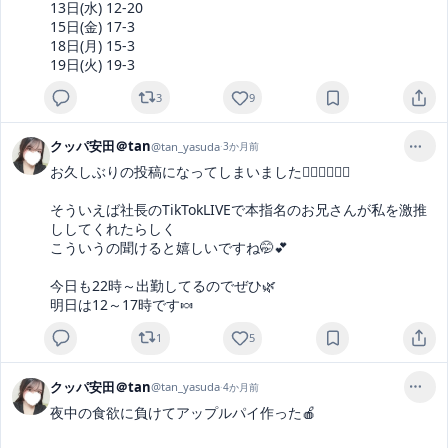
13日(水) 12-20

15日(金) 17-3

18日(月) 15-3

19日(火) 19-3
3
9
クッパ安田＠tan
@
tan_yasuda
·
3か月前
お久しぶりの投稿になってしまいました😵‍💫😵‍💫😵‍💫

そういえば社長のTikTokLIVEで本指名のお兄さんが私を激推
ししてくれたらしく

こういうの聞けると嬉しいですね🤭💕

今日も22時～出勤してるのでぜひ🌿‬

明日は12～17時です🍬
1
5
クッパ安田＠tan
@
tan_yasuda
·
4か月前
夜中の食欲に負けてアップルパイ作った🍎
