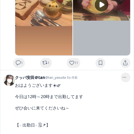
1
1
11
クッパ安田＠tan
@
tan_yasuda
·
3か月前
おはようございます☀️🌿‬

今日は12時～20時まで出勤してます

ぜひ会いに来てくださいね～

【𓐄 出勤日𓐄 🗓📌】
