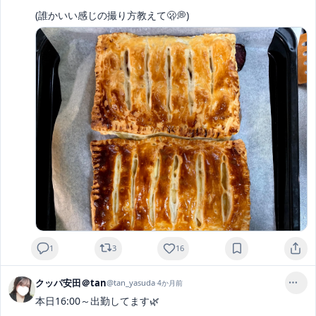
(誰かいい感じの撮り方教えて🫢💭)
1
3
16
クッパ安田＠tan
@
tan_yasuda
·
4か月前
本日16:00～出勤してます🌿‬
