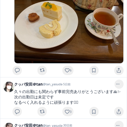
6
クッパ安田＠tan
@
tan_yasuda
·
5日前
久々の出勤にも関わらず事前完売ありがとうございます🙏✨

次の出勤日は未定です

なるべく入れるように頑張ります❤️‍🔥
3
クッパ安田＠tan
@
tan_yasuda
·
30日前