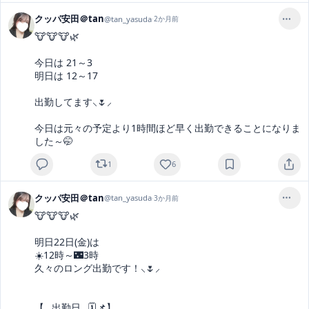
クッパ安田＠tan
@
tan_yasuda
·
2か月前
🐮🐮🐮🌿‬

今日は 21～3

明日は 12～17

出勤してます⸜🌷︎⸝

今日は元々の予定より1時間ほど早く出勤できることになりま
した～🤭
1
6
クッパ安田＠tan
@
tan_yasuda
·
3か月前
🐮🐮🐮🌿‬

明日22日(金)は

☀️12時～🌃3時

久々のロング出勤です！⸜🌷︎⸝‍

【𓐄 出勤日𓐄 🗓📌】
