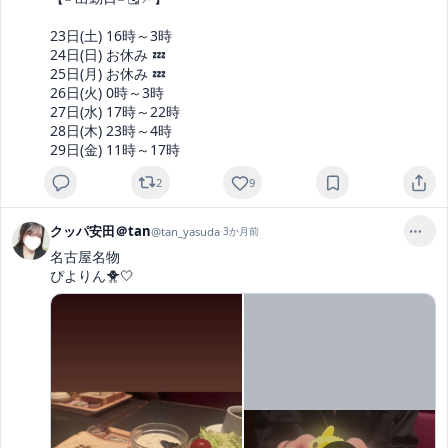
23日(土) 16時～3時

24日(日) お休み 💤

25日(月) お休み 💤

26日(火) 0時～3時

27日(水) 17時～22時

28日(木) 23時～4時

29日(金) 11時～17時
2
9
クッパ安田＠tan
@
tan_yasuda
·
3か月前
名古屋名物

ぴよりん🐥‪‪🤍