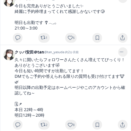
今日も完売ありがとうございました✨️

綺麗に予約枠埋まってくれて感謝しかないです🥲

明日も出勤です 🎐𓂃𓈒𓂂

21:00～3:00
1
6
クッパ安田＠tan
@
tan_yasuda
·
約2か月前
久々に開いたらフォロワーさんたくさん増えててびっくり！

ありがとうございます🤣

今日も短い時間ですが出勤してます！

DMでもご予約や答えられる限りの質問も受け付けてます🐮
🌿‬

明日以降の出勤予定はホームページやこのアカウントから確
認してね～

🗓📌

本日 22時～4時

明日12時～20時
2
8