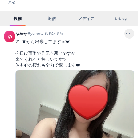
未定
投稿
返信
メディア
いいね
ゆめか
@
yumeka_fc
·
約2か月前
ゆ
21:00から出勤してます☺️💓

今日は雨☔で足元も悪いですが

来てくれると嬉しいです✨

体も心の疲れも全力で癒します❤️