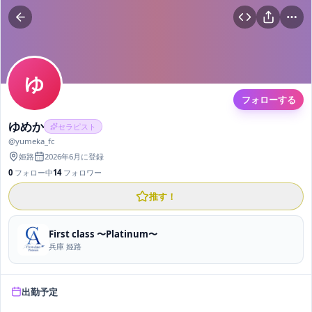
ゆ
フォローする
ゆめか
セラピスト
@
yumeka_fc
姫路
2026年6月
に登録
0
フォロー中
14
フォロワー
推す！
First class 〜Platinum〜
兵庫 姫路
出勤予定